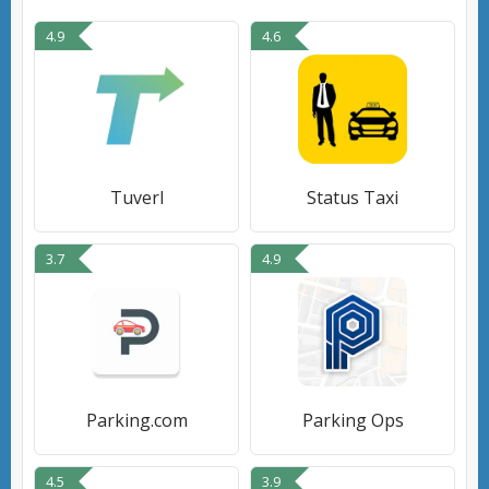
4.9
4.6
Tuverl
Status Taxi
3.7
4.9
Parking.com
Parking Ops
4.5
3.9