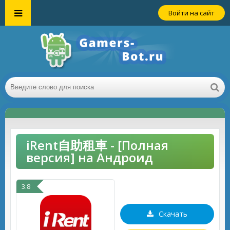
Войти на сайт
iRent自助租車 - [Полная
версия] на Андроид
3.8
Скачать