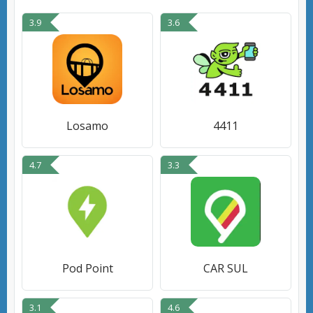
3.9
3.6
Losamo
4411
4.7
3.3
Pod Point
CAR SUL
3.1
4.6