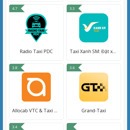
4.7
3.3
Radio Taxi PDC
Taxi Xanh SM: Đặt xe taxi điện
3.8
3.6
Allocab VTC & Taxi Moto
Grand-Taxi
3.4