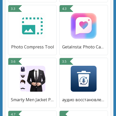
3.3
4.3
Photo Compress Tool
GetaInsta: Photo Caption Maker
3.6
3.5
Smarty Men Jacket Photo Editor
аудио восстановление
4.7