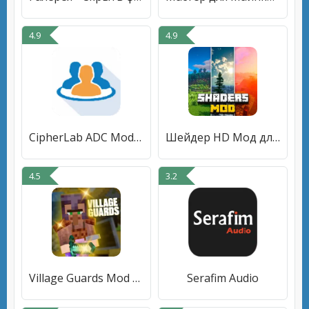
4.9
4.9
CipherLab ADC Module
Шейдер HD Мод для Майнкрафт ПЕ
4.5
3.2
Village Guards Mod for MCPE
Serafim Audio