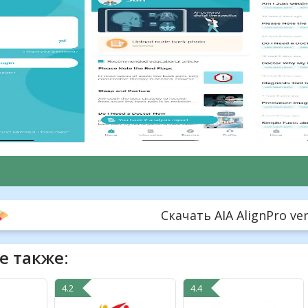
Скачать AIA AlignPro ver
е также:
4.2
4.4