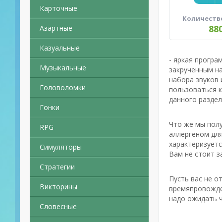
Карточные
Количеств
88
Азартные
Казуальные
- яркая програ
Музыкальные
закрученным н
набора звуков
Головоломки
пользоваться к
данного раздел
Гонки
Что же мы полу
RPG
аллергеном для
характеризуетс
Симуляторы
Вам не стоит з
Стратегии
Пусть вас не о
Викторины
времяпровожде
надо ожидать ч
Словесные