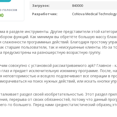
Загрузок:
840000
о голосов
Разработчик:
CoNova Medical Technology 
00
мма в разделе инструменты. Другие представители этой категор
абором функций. Как минимум вы обретёте большую массу блаж
 и слаженности программных действий. Благодаря простому уп
ак старшие пользователи, так и неискушенные клиенты. Из-за 
а предусмотрены на разношерстную возрастную группу.
чим совокупно с установкой рассматриваемого apk? Главное - к
 глаз и придает исключительную изюминку программе. После, н
я неповторимостью и всецело подсвечивают все операции в про
аморачиваться на поиск нужных действий, или искать кнопки упр
тталкивает раздел своей изобретательностью. Этот раздел при
ния, перерыва от своих обязанностей, потому что данный прог
его-то большего. Перед нами среднестатистический образец эт