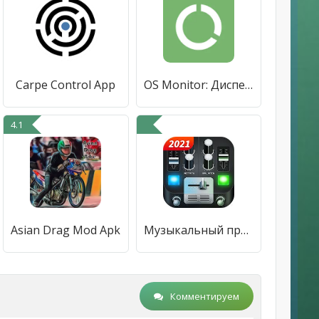
Carpe Control App
OS Monitor: Диспетчер Задач
4.1
Asian Drag Mod Apk
Музыкальный проигрыватель - Аудиоплей
Комментируем