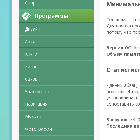
Спорт
Минимальн
Программы
Ознакомьтесь 
Для начала про
Дизайн
потому что про
Авто
Версия ОС:
And
Книги
Объем памят
Бизнес
Статистис
Связь
Данный абзац -
Знакомство
портале. И так
устанавливать 
Навигация
сопоставить с
Музыка
Загрузок:
8400
Последняя ве
Фотография