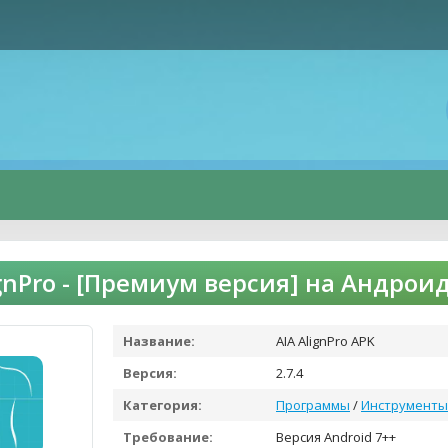
ignPro - [Премиум версия] на Андрои
Название:
AIA AlignPro APK
Версия:
2.7.4
Категория:
Программы
/
Инструменты
Требование:
Версия Android 7++