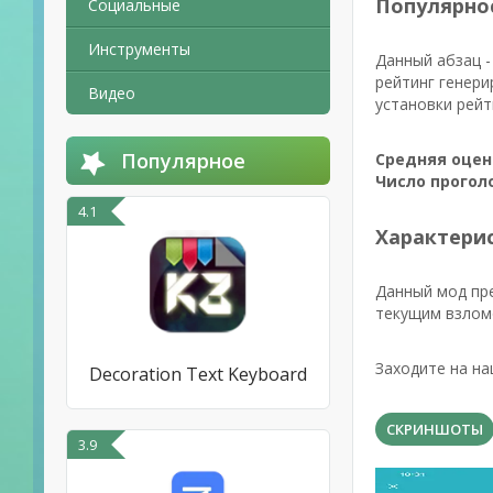
Популярно
Социальные
Инструменты
Данный абзац -
рейтинг генери
Видео
установки рейт
Популярное
Средняя оцен
Число прогол
4.1
Характерис
Данный мод пр
текущим взлом
Заходите на на
Decoration Text Keyboard
СКРИНШОТЫ
3.9