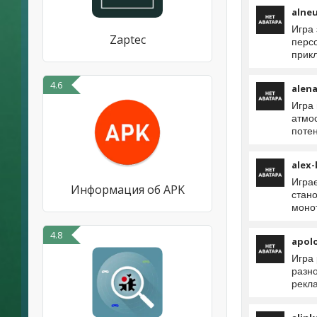
alne
Игра 
Zaptec
перс
прик
4.6
alen
Игра
атмо
поте
alex-
Игра
Информация об APK
стано
моно
4.8
apol
Игра
разно
рекла