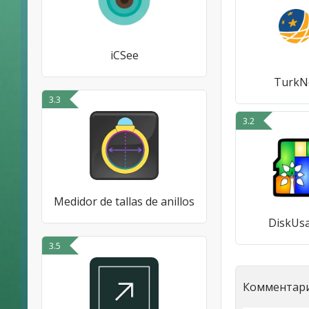
iCSee
TurkN
3.3
3.2
Medidor de tallas de anillos
DiskUs
3.5
Комментари