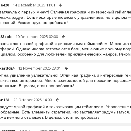
ue420
14 December 2025 11:01
затянула с первых минут! Отличная графика и интересный геймпле
онажа радует. Есть некоторые нюансы с управлением, но в целом
лючений. Рекомендую попробовать!
a83spb
10 December 2025 02:00
 впечатляет своей графикой и динамичным геймплейем. Механика 
сферой. Однако иногда встречаются баги, мешающие полному погр
нциалом, особенно для любителей приключенческих жанров. Реком
kard624
12 November 2025 23:01
ет на удивление увлекательно! Отличная графика и интересный ге
вится все интереснее. Много возможностей для прокачки персонаж
тонными. В целом, стоит попробовать!
on131
23 October 2025 14:00
 радует яркой графикой и захватывающим геймплеем. Управление и
образные. Есть элементы стратегии, что заставляет задумываться
ма немного отвлекает. В целом, стоит попробовать!