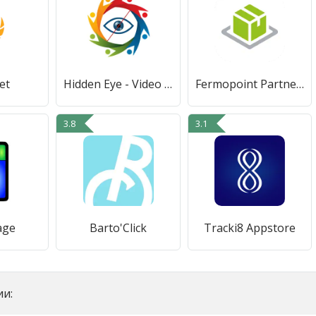
et
Hidden Eye - Video Recorder
Fermopoint Partners
3.8
3.1
age
Barto'Click
Tracki8 Appstore
и: