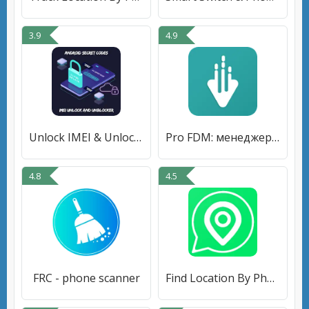
3.9
4.9
Unlock IMEI & Unlock Phone
Pro FDM: менеджер загрузок
4.8
4.5
FRC - phone scanner
Find Location By Phone Number