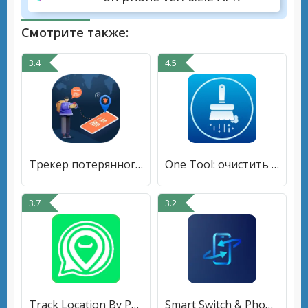
Смотрите также:
3.4
4.5
Трекер потерянного телефона
One Tool: очистить мусор и кеш
3.7
3.2
Track Location By Phone Number
Smart Switch & Phone Clone