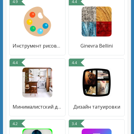
4.9
4.4
Инструмент рисования/анимация
Ginevra Bellini
4.4
4.4
Минималистский дизайн кухни
Дизайн татуировки
4.2
3.4