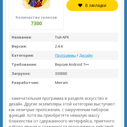
В закладки
Количество голосов
7300
Название:
Той APK
Версия:
2.4.4
Категория:
Программы
/
Дизайн
Требование:
Версия Android 7++
Загрузок:
330000
Разработчик:
Meiram
- замечательная программа в разделе искусство и
дизайн. Другие экземпляры этой категории выступают
как нехитрые приложения, с закрученным набором
функций. Хотя вы приобретёте немалую массу
блаженства от сдержанноого интерфейса, приятного
набора звуков и слаженности программных действий.