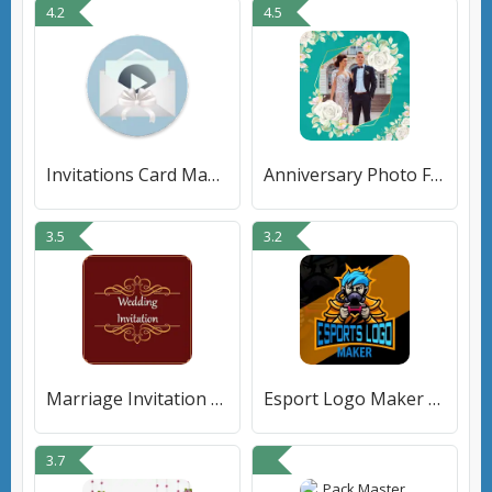
4.2
4.5
Invitations Card Maker (GIF/Vi
Anniversary Photo Frame Maker
3.5
3.2
Marriage Invitation Video Card
Esport Logo Maker - Games Logo
3.7