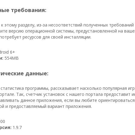
ые требования:
к этому разделу, из-за несоответствий полученных требовани
ите версию операционной системы, предустановленной на вашем
потребует ресурсов для своей инсталляции.
roid 6+
и:
554MB
тические данные:
 статистика программы, рассказывает насколько популярная игр
ортале. Так, счетчик установок с нашего портала предоставит и
авливать данное приложения, если вы любите ориентироваться 
ой и предоставляемый вариант приложения.
00
рсия:
1.9.7