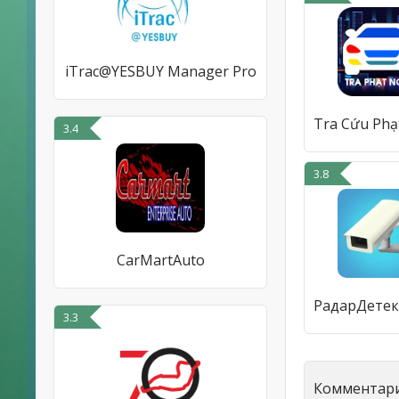
iTrac@YESBUY Manager Pro
3.4
3.8
CarMartAuto
3.3
Комментари