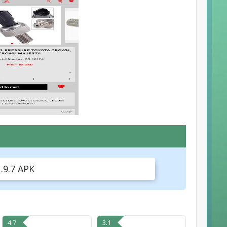
.9.7 APK
4.7
3.1