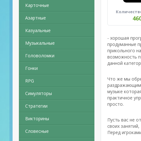
Карточные
Количеств
46
Азартные
Казуальные
- хорошая про
Музыкальные
продуманные пр
прикольного н
Головоломки
возможность по
данной катего
Гонки
Что же мы обре
RPG
раздражающим 
музыке которая
Симуляторы
практичное упр
просто.
Стратегии
Викторины
Пусть вас не о
своих занятий,
Словесные
Перед игроками