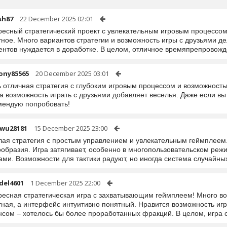
sh87
22 December 2025 02:01
ресный стратегический проект с увлекательным игровым процессом
тное. Много вариантов стратегии и возможность игры с друзьями д
ентов нуждается в доработке. В целом, отличное времяпрепровож
ony85565
20 December 2025 03:01
ь отличная стратегия с глубоким игровым процессом и возможность
 а возможность играть с друзьями добавляет веселья. Даже если вы
мендую попробовать!
awu28181
15 December 2025 23:00
лая стратегия с простым управлением и увлекательным геймплеем.
образия. Игра затягивает, особенно в многопользовательском реж
ми. Возможности для тактики радуют, но иногда система случайны
del4601
1 December 2025 22:00
ресная стратегическая игра с захватывающим геймплеем! Много во
тная, а интерфейс интуитивно понятный. Нравится возможность игр
нсом – хотелось бы более проработанных фракций. В целом, игра 