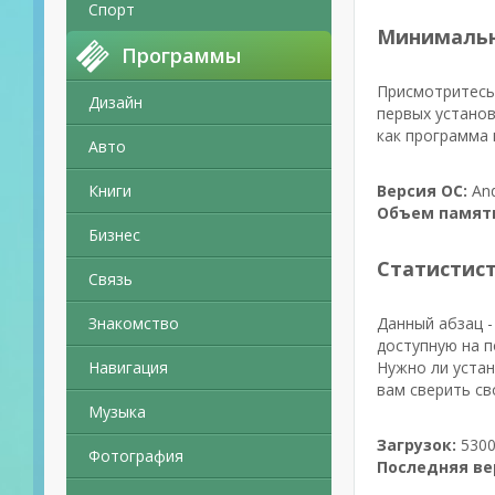
Спорт
Минимальн
Программы
Присмотритесь 
Дизайн
первых установ
как программа 
Авто
Книги
Версия ОС:
And
Объем памят
Бизнес
Статистис
Связь
Знакомство
Данный абзац -
доступную на п
Навигация
Нужно ли устан
вам сверить св
Музыка
Загрузок:
5300
Фотография
Последняя ве