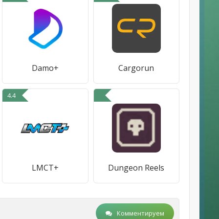
Damo+
Cargorun
4.4
LMCT+
Dungeon Reels
Комментируем