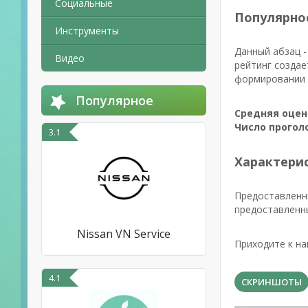
Социальные
Популярно
Инструменты
Данный абзац -
Видео
рейтинг создае
формировании р
Популярное
Средняя оцен
Число прогол
3.1
Характерис
Предоставленн
предоставленн
Nissan VN Service
Приходите к на
4.1
СКРИНШОТЫ