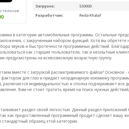
Загрузок:
530000
о голосов
Разработчик:
Reda Khalaf
00
грамма в категории автомобильные программы. Остальные предс
иложения, с закрученным набором функций. Хотя вы обретёте 
абора звуков и быстротечности программных действий. Благод
льзоваться как старшие пользователи, так и неопытные клиент
рии предусмотрены на всевозможную возрастную группу.
таем вместе с загрузкой рассматриваемого файла? Основное - 
фактором для глаз и придает неординарную изюминку программ
, различается индивидуальностью и сполна подчеркивают все д
авление. Вам не стоит тратить время на поиск нужных действий
тталкивает раздел своей легкостью. Данный раздел приложений 
 так как предоставленный программный продукт сделает вашу ж
 стандартный образец этой категории.