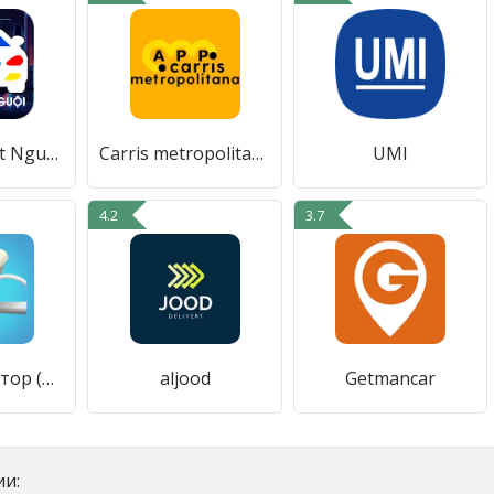
Tra Cứu Phạt Nguội Ô Tô
Carris metropolitana
UMI
4.2
3.7
РадарДетектор (GPS радар)
aljood
Getmancar
и: