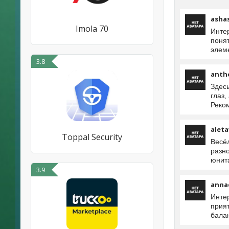
asha
Imola 70
Инте
поня
элем
3.8
anth
Здес
глаз,
Реко
alet
Toppal Security
Весё
разно
юнита
3.9
anna
Инте
прия
бала