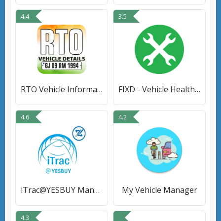
4.4
3.5
RTO Vehicle Information App
FIXD - Vehicle Health Monitor
4.6
4.2
iTrac@YESBUY Manager Pro
My Vehicle Manager
4.3