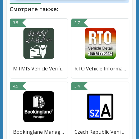
Смотрите также:
3.5
3.7
MTMIS Vehicle Verification Pak
RTO Vehicle Information
4.5
3.4
Bookinglane Manager
Czech Republic Vehicle Plates