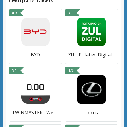
Смотрите также:
4.9
3.1
BYD
ZUL: Rotativo Digital BH Faixa
3.3
4.9
TWINMASTER - Wegstreckenzähler
Lexus