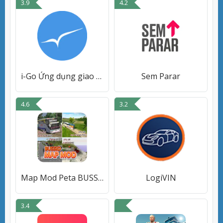
3.9
4.2
i-Go Ứng dụng giao thông
Sem Parar
4.6
3.2
Map Mod Peta BUSSID
LogiVIN
3.4