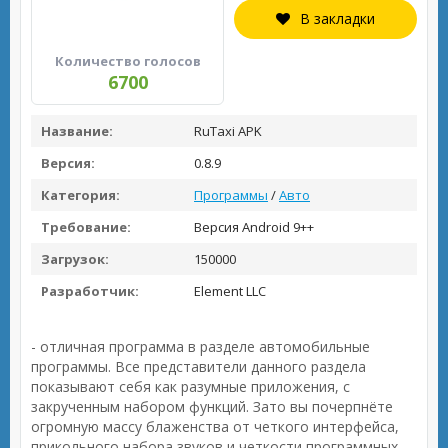
В закладки
Количество голосов
6700
Название:
RuTaxi APK
Версия:
0.8.9
Категория:
Программы
/
Авто
Требование:
Версия Android 9++
Загрузок:
150000
Разработчик:
Element LLC
- отличная программа в разделе автомобильные
программы. Все представители данного раздела
показывают себя как разумные приложения, с
закрученным набором функций. Зато вы почерпнёте
огромную массу блаженства от четкого интерфейса,
прикольного набора звуков и четкости программных