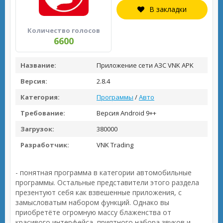
В закладки
Количество голосов
6600
Название:
Приложение сети АЗС VNK APK
Версия:
2.8.4
Категория:
Программы
/
Авто
Требование:
Версия Android 9++
Загрузок:
380000
Разработчик:
VNK Trading
- понятная программа в категории автомобильные
программы. Остальные представители этого раздела
презентуют себя как взвешенные приложения, с
замысловатым набором функций. Однако вы
приобретёте огромную массу блаженства от
красивого интерфейса, приятного набора звуков и