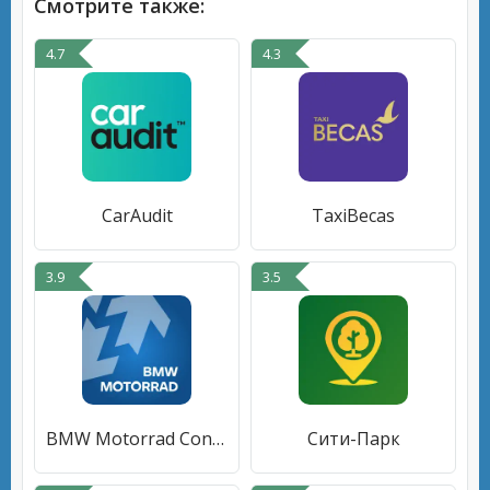
Смотрите также:
4.7
4.3
CarAudit
TaxiBecas
3.9
3.5
BMW Motorrad Connected
Сити-Парк