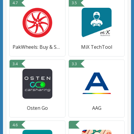
4.7
3.5
PakWheels: Buy & Sell Cars
MiX TechTool
3.4
3.3
Osten Go
AAG
4.6