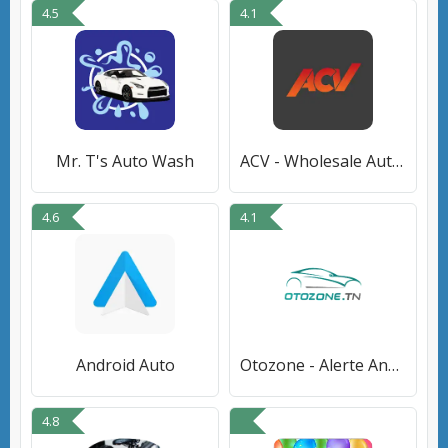
4.5
4.1
Mr. T's Auto Wash
ACV - Wholesale Auto Auctions
4.6
4.1
Android Auto
Otozone - Alerte Annonces Auto
4.8