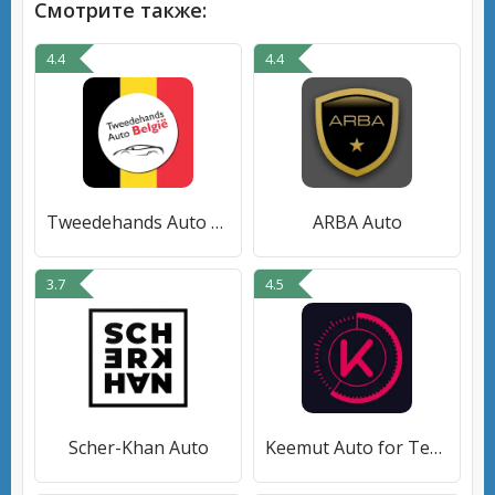
Смотрите также:
4.4
4.4
Tweedehands Auto België
ARBA Auto
3.7
4.5
Scher-Khan Auto
Keemut Auto for Tesla