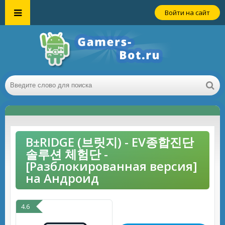
Войти на сайт
B±RIDGE (브릿지) - EV종합진단
솔루션 체험단 -
[Разблокированная версия]
на Андроид
4.6