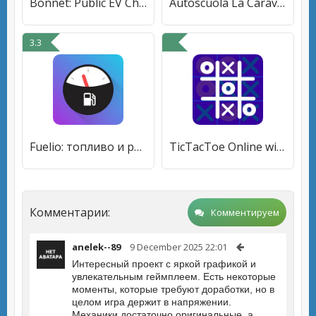
Bonnet: Public EV Charging App
Autoscuola La Caravella
3.3
Fuelio: топливо и расходы
TicTacToe Online with Friend
Комментарии:
Комментируем
anelek--89
9 December 2025 22:01
Интересный проект с яркой графикой и
увлекательным геймплеем. Есть некоторые
моменты, которые требуют доработки, но в
целом игра держит в напряжении.
Механики достаточно оригинальные, а