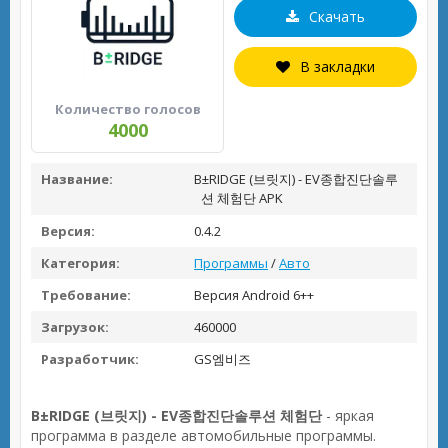
Скачать
В закладки
Количество голосов
4000
Название:
B±RIDGE (브릿지) - EV종합진단솔루
션 체험단 APK
Версия:
0.4.2
Категория:
Программы
/
Авто
Требование:
Версия Android 6++
Загрузок:
460000
Разработчик:
GS엠비즈
B±RIDGE (브릿지) - EV종합진단솔루션 체험단
- яркая
программа в разделе автомобильные программы.