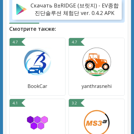
Скачать B±RIDGE (브릿지) - EV종합
진단솔루션 체험단 ver. 0.4.2 APK
Смотрите также:
4.7
4.7
BookCar
yanthrasnehi
4.1
3.2