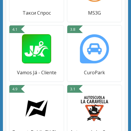
Такси Спрос
MS3G
4.1
3.8
Vamos Já - Cliente
CuroPark
4.9
3.1