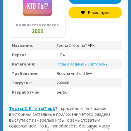
В закладки
Количество голосов
2000
Название:
Тесты 2: Кто ты? APK
Версия:
1.7.4
Категория:
Игры с модами
/
Викторины
Требование:
Версия Android 6++
Загрузок:
200000
Разработчик:
Serbull
Тесты 2: Кто ты? apk
?
- красивая игра в жанре
викторины. Остальные приложения этого раздела
выступают как зрелые игры, с замысловатым
содержанием. Но вы приобретёте большую массу