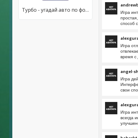
andrewb
Турбо - угадай авто по фото
Игра ин
простая,
способ с
alexgur
Игра отл
отвлека
время с
angel-s
Игра де
Интерфе
свои спо
alexgur
Игра ин
всегда 
улучшен