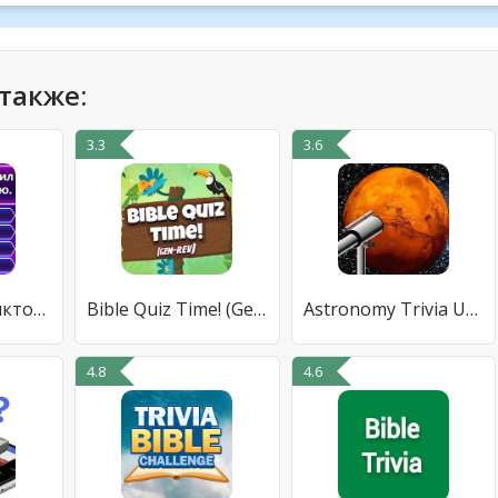
также:
3.3
3.6
Bible Trivia - викторина слов
Bible Quiz Time! (Genesis - Re
Astronomy Trivia Universe Quiz
4.8
4.6