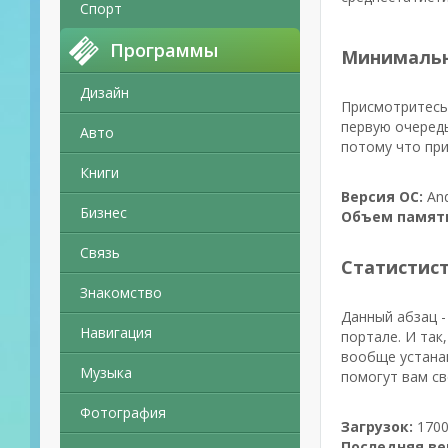
Спорт
Программы
Минимальн
Дизайн
Присмотритесь 
первую очередь
Авто
потому что при
Книги
Версия ОС:
And
Бизнес
Объем памят
Связь
Статистис
Знакомство
Данный абзац -
Навигация
портале. И так,
вообще устанав
Музыка
помогут вам св
Фотография
Загрузок:
1700
Последняя ве