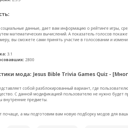
сть:
 социальные данные, дает вам информацию о рейтинге игры, сре
тем математических вычислений. А показатель голосов покаже
имеру, вы сможете сами принять участие в голосовании и измен
ка:
3.1
осовавших:
2800
ики мода: Jesus Bible Trivia Games Quiz - [Мно
дставляет собой разблокированный вариант, где пользователю
ество. С данной модификацией пользователю не нужно будет пр
ы внутренние предметы.
 почаще, а мы подготовим вам новую подборку модов для ваши