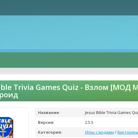
Bible Trivia Games Quiz - Взлом [МОД
дроид
Название:
Jesus Bible Trivia Games Qu
Версия:
2.5.5
Категория:
Игры с модами
/
Викторин