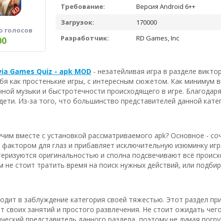
Требование:
Версия Android 6++
Загрузок:
170000
о голосов
Разработчик:
RD Games, Inc
00
ivia Games Quiz - apk MOD
- незатейливая игра в разделе викто
я как простенькие игры, с интересным сюжетом. Как минимум 
чной музыки и быстротечности происходящего в игре. Благодаря
 дети. Из-за того, что большинство представителей данной кат
чим вместе с установкой рассматриваемого apk? Основное - со
актором для глаз и прибавляет исключительную изюминку игре
еризуются оригинальностью и сполна подсвечивают всё происхо
м не стоит тратить время на поиск нужных действий, или подби
водит в заблуждение категория своей тяжестью. Этот раздел п
т своих занятий и простого развлечения. Не стоит ожидать чег
ческий представитель данного раздела, поэтому не думая погру