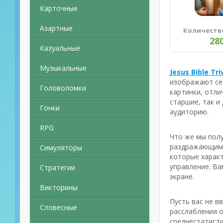
Карточные
Азартные
Количеств
28
Казуальные
Музыкальные
Jesus Bible Tr
изображают себ
Головоломки
картинки, отли
старшие, так и
Гонки
аудиторию.
RPG
Что же мы полу
раздражающим ф
Симуляторы
которые характ
управление. Ва
Стратегии
экране.
Викторины
Пусть вас не в
Словесные
расслабления о
среднестатисти