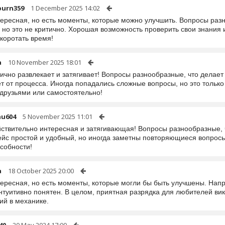
urn359
1 December 2025 14:02
тересная, но есть моменты, которые можно улучшить. Вопросы раз
 но это не критично. Хорошая возможность проверить свои знания 
коротать время!
a
10 November 2025 18:01
ично развлекает и затягивает! Вопросы разнообразные, что делае
ет от процесса. Иногда попадались сложные вопросы, но это тольк
 друзьями или самостоятельно!
hu604
5 November 2025 11:01
йствительно интересная и затягивающая! Вопросы разнообразные, ч
йс простой и удобный, но иногда заметны повторяющиеся вопросы.
собности!
a
18 October 2025 20:00
тересная, но есть моменты, которые могли бы быть улучшены. Нап
интуитивно понятен. В целом, приятная разрядка для любителей ви
ий в механике.