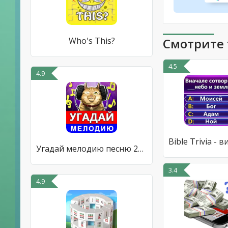
Who's This?
Смотрите 
4.5
4.9
Угадай мелодию песню 2023
3.4
4.9