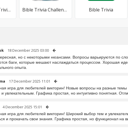
Money Drop - Trivia Quiz Game
Bible Trivia Challenge
Bible Trivia
ok
18 December 2025 03:00
тересная, но с некоторыми нюансами. Вопросы варьируются по слож
ются баги, которые мешают наслаждаться процессом. Хорошая иде
ального опыта.
tma
17 December 2025 11:01
ная игра для любителей викторин! Новые вопросы на разные темы 
 и увлекательным. Графика простая, но интуитивно понятная. Отли
4 December 2025 15:01
ная игра для любителей викторин! Широкий выбор тем и увлекате
ься и прокачать свои знания. Графика простая, но функционал на 