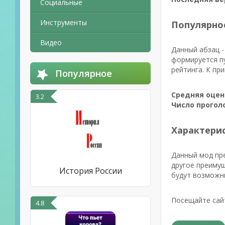
Социальные
Инструменты
Популярно
Видео
Данный абзац -
формируется пу
рейтинга. К пр
Популярное
Средняя оцен
3.2
Число прогол
Характерист
Данный мод пре
другое преимущ
История России
будут возможн
Посещайте сайт
4.8