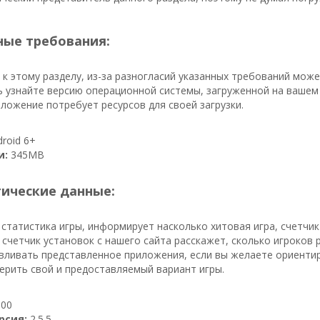
ые требования:
к этому разделу, из-за разногласий указанных требований мож
 узнайте версию операционной системы, загруженной на вашем 
ложение потребует ресурсов для своей загрузки.
roid 6+
и:
345MB
тические данные:
 статистика игры, информирует насколько хитовая игра, счетчи
 счетчик установок с нашего сайта расскажет, сколько игроков ра
ливать представленное приложения, если вы желаете ориентиро
ерить свой и предоставляемый вариант игры.
00
рсия:
2.5.5