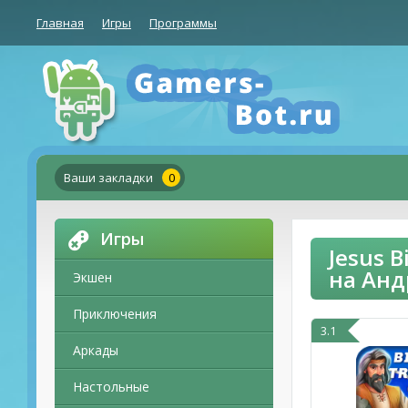
Главная
Игры
Программы
Ваши закладки
0
Игры
Jesus 
на Ан
Экшен
Приключения
3.1
Аркады
Настольные