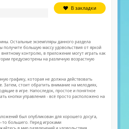
В закладки
рины. Остальные экземпляры данного раздела
вы получите большую массу удовольствия от яркой
 внятному контролю, в приложение могут играть как
егории предусмотрены на различную возрастную
чную графику, которая не должна действовать
. Затем, стоит обратить внимание на мелодиях,
дящие в игре. Напоследок, простое и понятное
рать кнопки управления - всё просто расположено на
риложений был опубликован для хорошего досуга,
о-то большего. Перед игроками
жайтесь в мир развлечений и удовольствия.