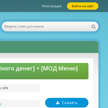
Регистрация
Войти на сайт
 Много денег] + [МОД Меню]
iz APK
Скачать
ы