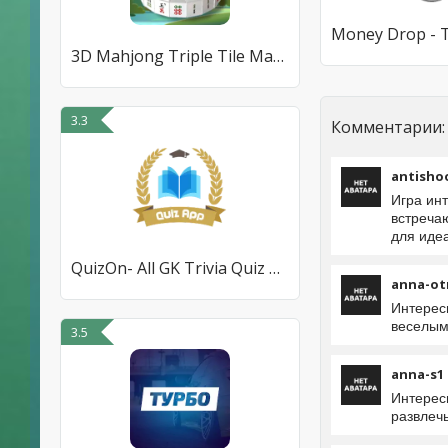
3D Mahjong Triple Tile Match
3.3
Комментарии:
antisho
Игра ин
встреча
для иде
QuizOn- All GK Trivia Quiz App
anna-o
Интерес
веселым
3.5
anna-s1
Интерес
развлеч