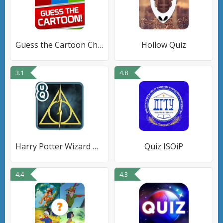
Guess the Cartoon Character
Hollow Quiz
3.1
4.8
Harry Potter Wizard Quiz: U8Q
Quiz ISOiP
4.4
4.3