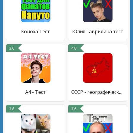
Коноха Тест
Юлия Гаврилина тест
3.6
4.8
A4 - Тест
СССР - географический тест - к
3.8
3.6