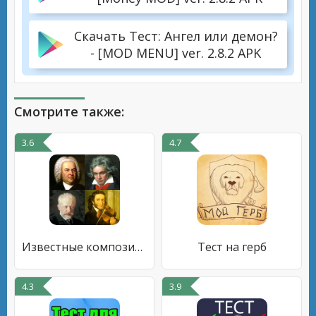
Скачать Тест: Ангел или демон?
- [MOD MENU] ver. 2.8.2 APK
Смотрите также:
3.6
4.7
Известные композиторы - Тест
Тест на герб
4.3
3.9