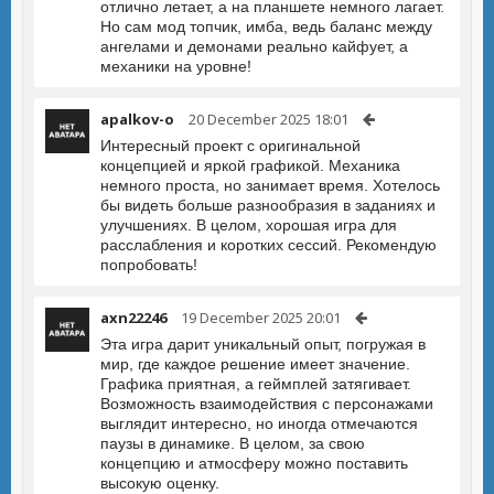
отлично летает, а на планшете немного лагает.
Но сам мод топчик, имба, ведь баланс между
ангелами и демонами реально кайфует, а
механики на уровне!
apalkov-o
20 December 2025 18:01
Интересный проект с оригинальной
концепцией и яркой графикой. Механика
немного проста, но занимает время. Хотелось
бы видеть больше разнообразия в заданиях и
улучшениях. В целом, хорошая игра для
расслабления и коротких сессий. Рекомендую
попробовать!
axn22246
19 December 2025 20:01
Эта игра дарит уникальный опыт, погружая в
мир, где каждое решение имеет значение.
Графика приятная, а геймплей затягивает.
Возможность взаимодействия с персонажами
выглядит интересно, но иногда отмечаются
паузы в динамике. В целом, за свою
концепцию и атмосферу можно поставить
высокую оценку.