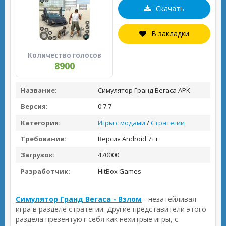
Скачать
В закладки
Количество голосов
8900
Название:
Симулятор Гранд Вегаса APK
Версия:
0.7.7
Категория:
Игры с модами
/
Стратегии
Требование:
Версия Android 7++
Загрузок:
470000
Разработчик:
HitBox Games
Симулятор Гранд Вегаса - Взлом
- незатейливая
игра в разделе стратегии. Другие представители этого
раздела презентуют себя как нехитрые игры, с