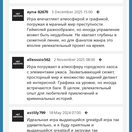
ayna-82670
5 December 2025 15:00
Игра впечатляет атмосферой и графикой,
погружая в мрачный мир преступности.
Геймплей разнообразен, но иногда управление
может быть неудобным. Не хватает глубины в
сюжетной линии, но для фанатов жанра это
вполне увлекательный проект на время.
allesssio562
2 November 2025 08:00
Игра погружает в атмосферу городского хаоса
с элементами ужаса. Захватывающий сюжет,
просторный мир и множество заданий делают
её интересной. Графика на уровне, но иногда
встречаются баги. В целом, увлекательный
опыт для любителей приключений и
криминальных историй.
astlily799
18 May 2024 07:00
Идеальная игра выдающийся greatgull игра так
удивительно, и я буду приятным и
выдающийся greatgull и загрузки так