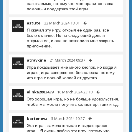
называемых, потому что мне нравится ваша
помощь и поддержка этой игры.
astute
22 March 2024 18:01
Я скачал эту игру, открыл ее один раз, все
было отлично. Но на следующий день я
открыла ее, и она не позволила мне закрыть
приложение.
atravkine
21 March 2024 09:37
Игра показывает мне много кнопок, но когда я
играю, игра совершенно бесполезна, потому
что игра с полной копией от другого
alinka2803439
16 March 2024 23:18
Это хорошая игра, но не больше удовольствия,
чтобы мы могли получить халикптер, танк и т.д.
barteneva
5 March 2024 10:27
Эта игра - замечательная и выдающаяся
игра... Я очень люблю эту игру, потому что