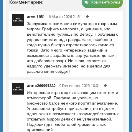
Комментарии:
Комментируем
arvel1951
6 March 2026 21:51
Заслуживает внимания симулятор с открытым
миром. Графика неплохая, ощущение, что
действительно гуляешь по Вегасу. Проблемы с
управлением иногда раздражают, особенно
когда нужно быстро отрепетировать какие-то
трюки. Зато много интересных заданий и
возможность заработать виртуальные деньги,
что добавляет азарт. Не знаю, сможет ли
надолго удержать интерес, но в целом для
расслабления сойдёт!
anna260991220
9 December 2025 10:01
Интересная игра с захватывающим сюжетом и
атмосферой. Графика на уровне, но
множество багов немного портят впечатление.
Управление требует привыкания, но в целом,
адреналин и возможность взаимодействовать с
открытым миром делают её увлекательной.
Подходит для любителей криминальных
приключений.