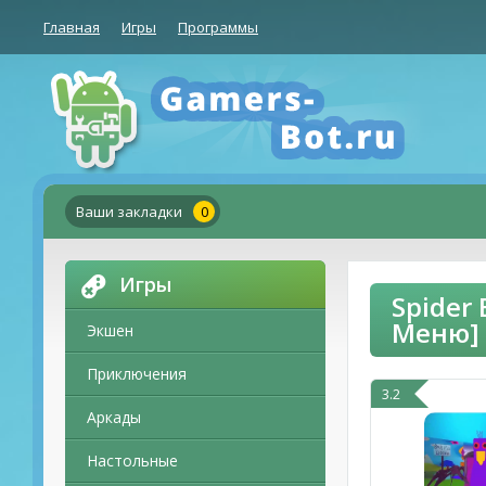
Главная
Игры
Программы
Ваши закладки
0
Игры
Spider
Меню]
Экшен
Приключения
3.2
Аркады
Настольные