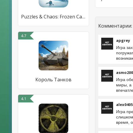
Puzzles & Chaos: Frozen Castle
Комментарии:
4.7
apgrey
Игра за
погружа
возника
asmo200
Король Танков
Игра об
миры, а
впечатл
4.1
alex0405
Игра пре
слишком
время, 