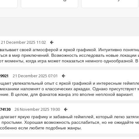
21 December 2025 11:02
хватывает своей атмосферой и яркой графикой. Интуитивно понят
ться в мир приключений. Возможность исследовать новые локации и
ют моменты, когда игра может показаться немного однообразной. В
9921
21 December 2025 07:01
ещает увлекательный опыт с яркой графикой и интересным геймпле
 механики напомнят о классических аркадах. Однако присутствуют 
ение. В целом, для фанатов жанра это вполне неплохой вариант.
74130
26 November 2025 19:00
длагает яркую графику и забавный геймплей, который легко затяг
 простыми. Хорошая возможность расслабиться, но не ожидайте че
особенно если любите подобные жанры.