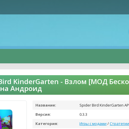
 Bird KinderGarten - Взлом [МОД Бес
 на Андроид
Название:
Spider Bird KinderGarten A
Версия:
0.3.3
Категория:
Игры с модами
/
Стратегии