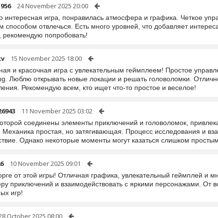
1956
24 November 2025 20:00
о интересная игра, понравилась атмосфера и графика. Четкое уп
 способом отвлечься. Есть много уровней, что добавляет интерес
, рекомендую попробовать!
kv
15 November 2025 18:00
ная и красочная игра с увлекательным геймплеем! Простое управ
ing. Люблю открывать новые локации и решать головоломки. Отличн
ения. Рекомендую всем, кто ищет что-то простое и веселое!
26943
11 November 2025 03:02
 которой соединены элементы приключений и головоломок, привлек
. Механика простая, но затягивающая. Процесс исследования и вз
ствие. Однако некоторые моменты могут казаться слишком простым
6
10 November 2025 09:01
орге от этой игры! Отличная графика, увлекательный геймплей и м
ру приключений и взаимодействовать с яркими персонажами. От в
ых игр!
28 October 2025 08:00