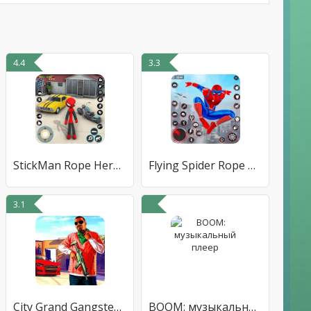
4.4
3.3
StickMan Rope Hero Spider Game
Flying Spider Rope Hero Fight
3.1
City Grand Gangster Crime
BOOM: музыкальный плеер