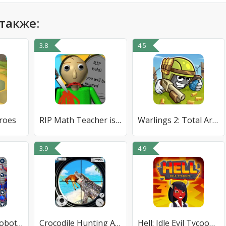
также:
3.8
4.5
roes
RIP Math Teacher is Dead Kille
Warlings 2: Total Armageddon
3.9
4.9
Spider Robot: Robot Car Games
Crocodile Hunting Animal Games
Hell: Idle Evil Tycoon Sim