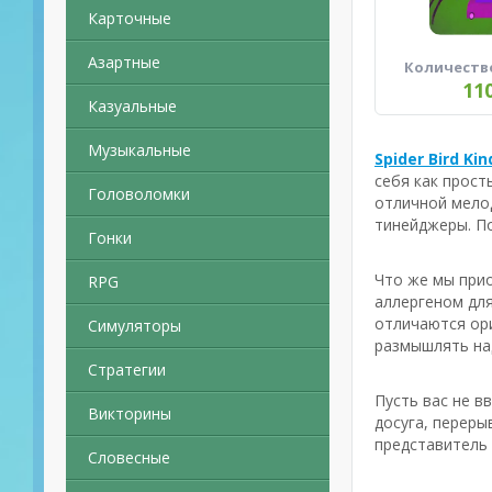
Карточные
Азартные
Количеств
11
Казуальные
Музыкальные
Spider Bird Ki
себя как прост
Головоломки
отличной мелод
тинейджеры. П
Гонки
Что же мы прио
RPG
аллергеном для
отличаются ори
Симуляторы
размышлять над
Стратегии
Пусть вас не в
Викторины
досуга, переры
представитель 
Словесные