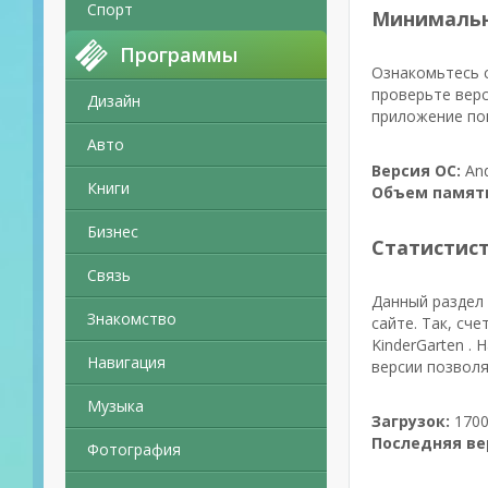
Спорт
Минимальн
Программы
Ознакомьтесь с
проверьте верс
Дизайн
приложение поп
Авто
Версия ОС:
And
Книги
Объем памят
Бизнес
Статистис
Связь
Данный раздел 
Знакомство
сайте. Так, сч
KinderGarten .
Навигация
версии позволя
Музыка
Загрузок:
1700
Последняя ве
Фотография