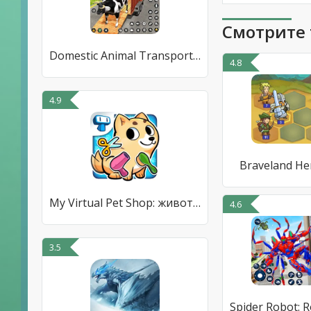
Смотрите 
Domestic Animal Transport Game
4.8
4.9
Braveland He
My Virtual Pet Shop: животные
4.6
3.5