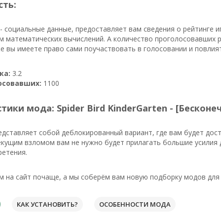
сть:
- социальные данные, предоставляет вам сведения о рейтинге и
ем математических вычислений. А количество проголосовавших 
же вы имеете право сами поучаствовать в голосовании и повлия
ка:
3.2
осовавших:
1100
тики мода: Spider Bird KinderGarten - [Бесконе
дставляет собой деблокированный вариант, где вам будет дос
екущим взломом вам не нужно будет прилагать большие усилия 
ретения.
м на сайт почаще, а мы соберём вам новую подборку модов для 
КАК УСТАНОВИТЬ?
ОСОБЕННОСТИ МОДА