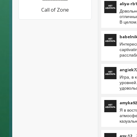
aliya-rb
Call of Zone
Довольн
отличным
В целом
babelni
Интерес
captivat
расслабл
angiek7
Игра, в
уровней
удоволь
amyka92
Я в вост
атмосфе
казуальн
asy-12