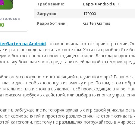
Требование:
Версия Android 8++
Загрузок:
170000
о голосов
Разработчик:
Garten Games
00
nderGarten на Android
- отличная игра в категории стратегии. 
ые игры, с последовательным сюжетом. Хотя вы приобретёте б
ии и быстротечности происходящего в игре. Благодаря простому
оскольку большая часть представителей данной категории пред
бретаем совокупно с инсталляцией полученного apk? Главное -
 глаз и даёт необыкновенную изюминку игре. Потом, стоит обр
гинальностью и сполна выделяют всё происходящие в игре. Напо
 поиском требуемых действий, или выбирать кнопки управления
водит в заблуждение категория аркадных игр своей уникальнос
ва от своих занятий и простого развлечения. Не стоит ожидать
этой категории, поэтому не размышляя погружайтесь в мир вес