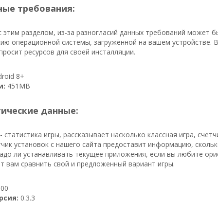
ые требования:
 этим разделом, из-за разногласий данных требований может б
ию операционной системы, загруженной на вашем устройстве. В
росит ресурсов для своей инсталляции.
roid 8+
и:
451MB
тические данные:
- статистика игры, рассказывает насколько классная игра, счет
етчик установок с нашего сайта предоставит информацию, скольк
 Надо ли устанавливать текущее приложения, если вы любите ор
т вам сравнить свой и предложенный вариант игры.
00
рсия:
0.3.3