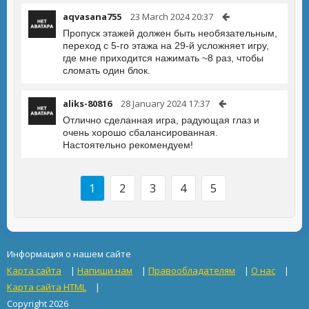
aqvasana755
23 March 2024 20:37
Пропуск этажей должен быть необязательным,
переход с 5-го этажа на 29-й усложняет игру,
где мне приходится нажимать ~8 раз, чтобы
сломать один блок.
aliks-80816
28 January 2024 17:37
Отлично сделанная игра, радующая глаз и
очень хорошо сбалансированная.
Настоятельно рекомендуем!
1
2
3
4
5
Информация о нашем сайте
Карта сайта
|
Напиши нам
|
Правообладателям
|
О нас
|
Карта сайта HTML
|
Copyright 2026