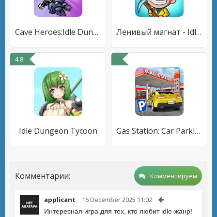
Cave Heroes:Idle Dungeon Crawl
Ленивый магнат - Idle Miner
4.8
Idle Dungeon Tycoon
Gas Station: Car Parking Sim
Комментарии:
Комментируем
applicant
16 December 2025 11:02
Интересная игра для тех, кто любит idle-жанр!