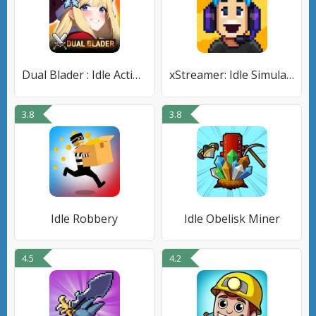
Dual Blader : Idle Action RPG
xStreamer: Idle Simulator Game
3.8
3.8
Idle Robbery
Idle Obelisk Miner
4.5
4.2