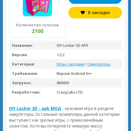
В закладки
Количество голосов
2100
Название:
DIY Locker 3D APK
Версия:
1.2.2
Категория:
Игры с модами
/
Симуляторы
Требование:
Версия Android 6++
Загрузок:
860000
Разработчик:
CrazyLabs LTD
DIY Locker 3D - apk МОД
- красивая игра в разделе
симуляторы. Остальные экземпляры данной категории
выступают как зрелые игры, с прямолинейным
сюжетом. Хотя вы почерпнёте немалую массу