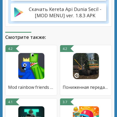
Скачать Kereta Api Dunia Secil -
[MOD MENU] ver. 1.8.3 APK
Смотрите также:
4.2
4.2
Mod rainbow friends for melon
Пониженная передача HD 2023
4.1
3.7