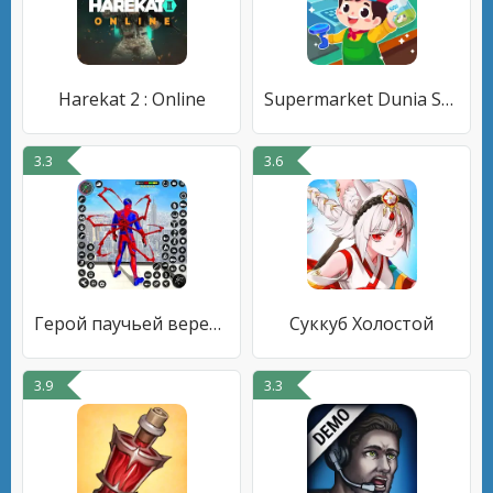
Harekat 2 : Online
Supermarket Dunia Secil
3.3
3.6
Герой паучьей веревки
Суккуб Холостой
3.9
3.3