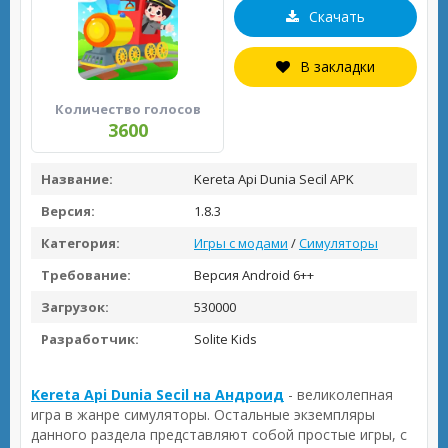
Скачать
В закладки
Количество голосов
3600
Название:
Kereta Api Dunia Secil APK
Версия:
1.8.3
Категория:
Игры с модами
/
Симуляторы
Требование:
Версия Android 6++
Загрузок:
530000
Разработчик:
Solite Kids
Kereta Api Dunia Secil на Андроид
- великолепная
игра в жанре симуляторы. Остальные экземпляры
данного раздела представляют собой простые игры, с