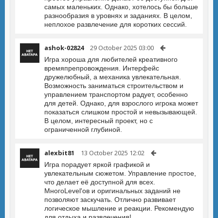
самых маленьких. Однако, хотелось бы больше
разнообразия в уровнях и заданиях. В целом,
неплохое развлечение для коротких сессий.
ashok-02824
29 October 2025 03:00
Игра хороша для любителей креативного
времяпрепровождения. Интерфейс
дружелюбный, а механика увлекательная.
Возможность заниматься строительством и
управлением транспортом радует, особенно
для детей. Однако, для взрослого игрока может
показаться слишком простой и невызывающей.
В целом, интересный проект, но с
ограниченной глубиной.
alexbit81
13 October 2025 12:02
Игра порадует яркой графикой и
увлекательным сюжетом. Управление простое,
что делает её доступной для всех.
МногоLevel'ов и оригинальных заданий не
позволяют заскучать. Отлично развивает
логическое мышление и реакции. Рекомендую
для отдыха и развлечения!