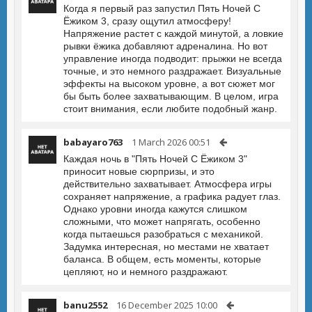
Когда я первый раз запустил Пять Ночей С
Ёжиком 3, сразу ощутил атмосферу!
Напряжение растет с каждой минутой, а ловкие
рывки ёжика добавляют адреналина. Но вот
управление иногда подводит: прыжки не всегда
точные, и это немного раздражает. Визуальные
эффекты на высоком уровне, а вот сюжет мог
бы быть более захватывающим. В целом, игра
стоит внимания, если любите подобный жанр.
babayaro763
1 March 2026 00:51
Каждая ночь в "Пять Ночей С Ёжиком 3"
приносит новые сюрпризы, и это
действительно захватывает. Атмосфера игры
сохраняет напряжение, а графика радует глаз.
Однако уровни иногда кажутся слишком
сложными, что может напрягать, особенно
когда пытаешься разобраться с механикой.
Задумка интересная, но местами не хватает
баланса. В общем, есть моменты, которые
цепляют, но и немного раздражают.
banu2552
16 December 2025 10:00