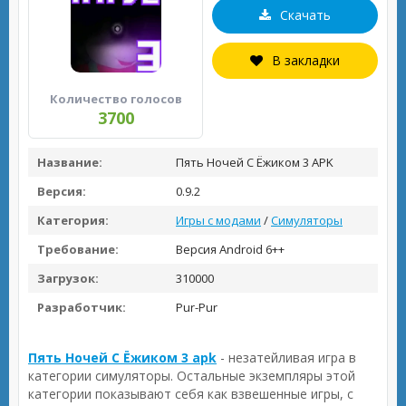
Скачать
В закладки
Количество голосов
3700
Название:
Пять Ночей С Ёжиком 3 APK
Версия:
0.9.2
Категория:
Игры с модами
/
Симуляторы
Требование:
Версия Android 6++
Загрузок:
310000
Разработчик:
Pur-Pur
Пять Ночей С Ёжиком 3 apk
- незатейливая игра в
категории симуляторы. Остальные экземпляры этой
категории показывают себя как взвешенные игры, с