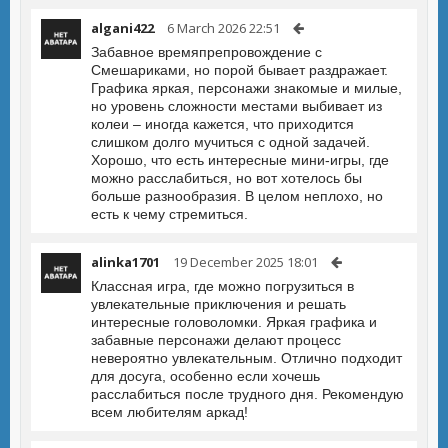
algani422
6 March 2026 22:51
Забавное времяпрепровождение с
Смешариками, но порой бывает раздражает.
Графика яркая, персонажи знакомые и милые,
но уровень сложности местами выбивает из
колеи – иногда кажется, что приходится
слишком долго мучиться с одной задачей.
Хорошо, что есть интересные мини-игры, где
можно расслабиться, но вот хотелось бы
больше разнообразия. В целом неплохо, но
есть к чему стремиться.
alinka1701
19 December 2025 18:01
Классная игра, где можно погрузиться в
увлекательные приключения и решать
интересные головоломки. Яркая графика и
забавные персонажи делают процесс
невероятно увлекательным. Отлично подходит
для досуга, особенно если хочешь
расслабиться после трудного дня. Рекомендую
всем любителям аркад!