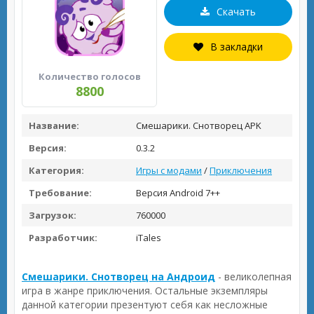
Скачать
В закладки
Количество голосов
8800
Название:
Смешарики. Снотворец APK
Версия:
0.3.2
Категория:
Игры с модами
/
Приключения
Требование:
Версия Android 7++
Загрузок:
760000
Разработчик:
iTales
Смешарики. Снотворец на Андроид
- великолепная
игра в жанре приключения. Остальные экземпляры
данной категории презентуют себя как несложные