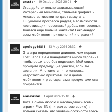
arsstar
19 October 2025 20:01
Игра действительно захватывающая!
Интересный геймплей, стильная графика и
множество квестов не дают заскучать.
Ощущение прогресса радует, а возможности
кастомизации персонажей добавляют веселья.
Хочется еще больше контента! Рекомендую
всем любителям приключений и стратегий.
apology86815
13 May 2024 05:32
Эта игра определенно длиннее, чем первая
Lost Lands. Вам понадобится много терпения,
чтобы решить ее без подсказок. Мой совет:
пройдите предыдущие участки, если вы
застряли. Мне кажется, что концовка
недостаточно приятная. Но в целом
любителям игр со скрытыми предметами она
понравится.
annavishn
1 April 2024 15:10
Хотя я очень люблю и наслаждаюсь всеми
играми Five-BN (я играл во всю серию), я
должен сказать, что уровень сложности здесь