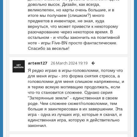
довольно высок. Дизайн, как всегда,
великолепен, но карты очень большие, и в
итоге мы получаем (слишком?) много
предметов в инвентаре, не зная, куда
вернуться, что может привести к некоторому
разочарованию через некоторое время. В
остальном - и чтобы закончить на позитивной
ноте - игры Five-BN просто фантастические.
Спасибо за веселье!
artem127
26 March 2024 19:19
Я редко играю в игры-головоломки, потому что
для меня игры - это форма снятия стресса, а
головоломки для меня слишком напряженны, и
я теряю всякую мотивацию продолжать, если
что-то становится сложнее. Однако серия
"Затерянные земли" - единственная в своем
роде. Чем сложнее сюжет/головоломки, тем
больше я заинтересован в их завершении. Эта
игра - одна из лучших игр, которые я скачал, и
единственная игра, которую я действительно
закончил.