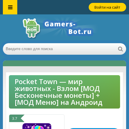
Войти на сайт
Pocket Town — мир
животных - Взлом [МОД
Бесконечные монеты] +
[МОД Меню] на Андроид
3.7