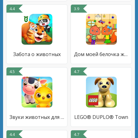
4.4
3.9
Забота о животных
Дом моей белочка животных
4.5
4.7
Звуки животных для детей 3 лет
LEGO® DUPLO® Town
4.4
4.7