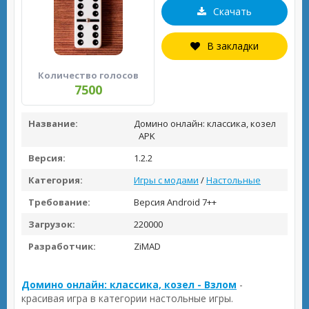
Скачать
В закладки
Количество голосов
7500
Название:
Домино онлайн: классика, козел
APK
Версия:
1.2.2
Категория:
Игры с модами
/
Настольные
Требование:
Версия Android 7++
Загрузок:
220000
Разработчик:
ZiMAD
Домино онлайн: классика, козел - Взлом
-
красивая игра в категории настольные игры.