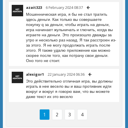
azait323
6 February 2024 08:37
Мошенническая игра, я бы не стал тратить
здесь деньги. Как только вы совершаете
покупку q за деньги, чтобы играть на деньги,
игра начинает жульничать и глючить, когда вы
играете на деньги. Это произошло дважды за
утро и несколько раз назад. Я так расстроен из-
за этого. Я не могу продолжать играть после
этого. Я также удалю приложение как можно
скорее после того, как потрачу свои деньги.
Оно того не стоит.
alexigor1
22 January 2024 06:36
Это действительно отличная игра, вы должны
играть в нее весело вы и ваш противник идти
вокруг и вокруг я говорю вам, что вы можете
даже текст их это весело
1
2
3
4