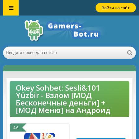
Войти на сайт
Okey Sohbet: Sesli&101
Yüzbir - Взлом [МОД
Бесконечные деньги] +
[МОД Меню] на Андроид
4.6