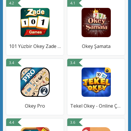
4.2
4.1
101 Yüzbir Okey Zade Games
Okey Şamata
3.4
3.4
Okey Pro
Tekel Okey - Online Çanak Okey
4.4
3.6