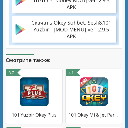
Yüzbir - [Money MOD] ver. 2.9.5
APK
Скачать Okey Sohbet: Sesli&101
Yüzbir - [MOD MENU] ver. 2.9.5
APK
Смотрите также:
3.7
4.1
101 Yüzbir Okey Plus
101 Okey Mi & Jet Parkuru