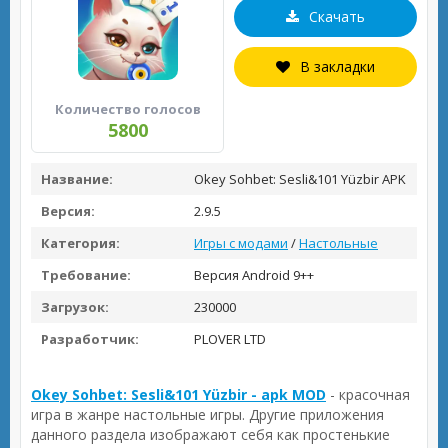
Скачать
В закладки
Количество голосов
5800
Название:
Okey Sohbet: Sesli&101 Yüzbir APK
Версия:
2.9.5
Категория:
Игры с модами
/
Настольные
Требование:
Версия Android 9++
Загрузок:
230000
Разработчик:
PLOVER LTD
Okey Sohbet: Sesli&101 Yüzbir - apk MOD
- красочная
игра в жанре настольные игры. Другие приложения
данного раздела изображают себя как простенькие