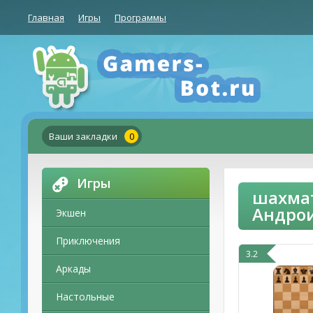
Главная
Игры
Программы
Ваши закладки
0
Игры
шахмат
Андро
Экшен
Приключения
3.2
Аркады
Настольные