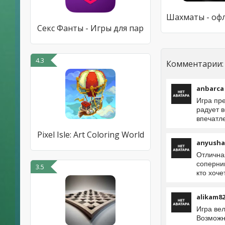
Секс Фанты - Игры для пар
4.3
Комментарии:
anbarca
Игра пр
радует в
впечатл
Pixel Isle: Art Coloring World
anyusha
Отлична
соперни
3.5
кто хоче
alikam8
Игра ве
Возможн