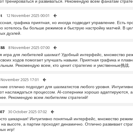
ют тренироваться и развиваться. Рекомендую всем фанатам страте
st
12 November 2025 00:01
ссная, графика приятная, но иногда подводит управление. Есть п
 но хотелось бы больше режимов и быструю настройку матчей. В це
ых дуэлей.
188
8 November 2025 07:00
я игра для любителей шахмат! Удобный интерфейс, множество режи
 своих ходов помогает улучшать навыки. Приятная графика и пла
ельным. Рекомендую всем, кто ценит стратегию и умственные挑战.
 November 2025 17:01
ние отлично подходит для шахматистов любого уровня. Интуитив
ют наслаждаться процессом. AI-соперники хорошо адаптируются, а 
нее. Рекомендую всем любителям стратегий!
407
30 October 2025 07:02
осто шикарная! Интуитивно понятный интерфейс, множество режимо
 на высоте, а партии проходят динамично. Отлично развивает ст
ых игр!