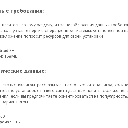
ые требования:
неситесь к этому разделу, из-за несоблюдения данных требов
ачала узнайте версию операционной системы, установленной н
 приложение попросит ресурсов для своей установки.
roid 8+
и:
168MB
тические данные:
- статистика игры, рассказывает насколько хитовая игра, колич
личество установок с нашего сайта даст вам понять, сколько че
ния, если вы предпочитаете ориентироваться на популярность. 
 вариант игры.
00
рсия:
1.1.7