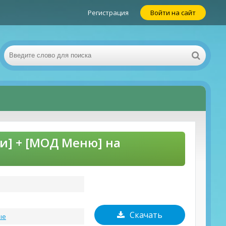
Регистрация
Войти на сайт
и] + [МОД Меню] на
Скачать
ые