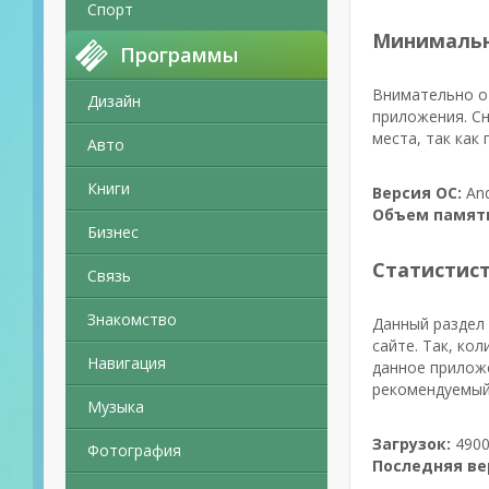
Спорт
Минимальн
Программы
Внимательно от
Дизайн
приложения. Сн
места, так как
Авто
Книги
Версия ОС:
And
Объем памят
Бизнес
Статистис
Связь
Знакомство
Данный раздел 
сайте. Так, ко
Навигация
данное приложе
рекомендуемый
Музыка
Загрузок:
4900
Фотография
Последняя ве