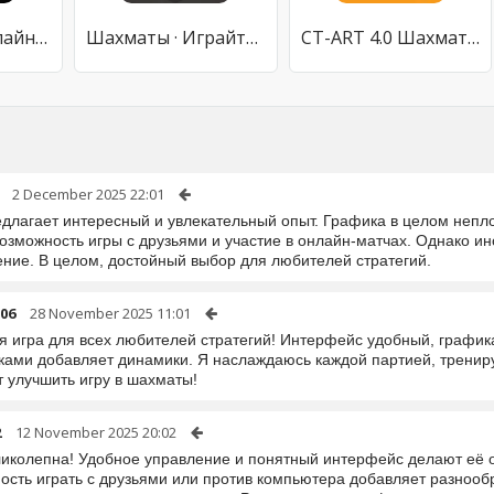
Шахматы - офлайн игра
Шахматы · Играйте и учитесь
CT-ART 4.0 Шахматы, комбинации
2 December 2025 22:01
едлагает интересный и увлекательный опыт. Графика в целом непл
озможность игры с друзьями и участие в онлайн-матчах. Однако ин
ение. В целом, достойный выбор для любителей стратегий.
06
28 November 2025 11:01
я игра для всех любителей стратегий! Интерфейс удобный, график
ками добавляет динамики. Я наслаждаюсь каждой партией, трениру
т улучшить игру в шахматы!
2
12 November 2025 20:02
ликолепна! Удобное управление и понятный интерфейс делают её
ость играть с друзьями или против компьютера добавляет разнооб