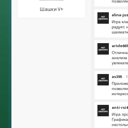
позволя
Шашки V+
alina-ju
Игра кла
радует,
шахматн
arivle66
Отлична
анализа
увлекат
as395
1
Приложе
позволя
интерес
anti-rsi
Игра пр
Графика
настольн