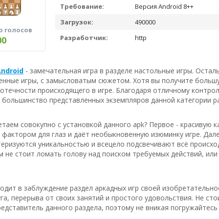
Требование:
Версия Android 8++
Загрузок:
490000
о голосов
Разработчик:
http
00
ndroid
- замечательная игра в разделе настольные игры. Остал
енные игры, с замысловатым сюжетом. Хотя вы получите большу
отечности происходящего в игре. Благодаря отличному контролю,
о большинство представленных экземпляров данной категории р
таем совокупно с установкой данного apk? Первое - красивую к
актором для глаз и даёт необыкновенную изюминку игре. Дале
еризуются уникальностью и всецело подсвечивают всё происход
м не стоит ломать голову над поиском требуемых действий, или
водит в заблуждение раздел аркадных игр своей изобретательн
га, перерыва от своих занятий и простого удовольствия. Не ст
едставитель данного раздела, поэтому не вникая погружайтесь 