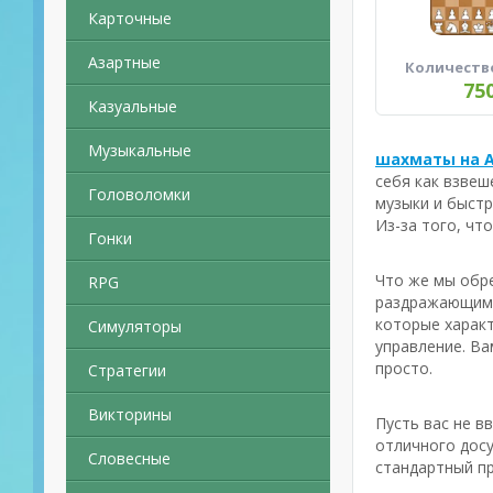
Карточные
Азартные
Количеств
75
Казуальные
Музыкальные
шахматы на A
себя как взвеш
Головоломки
музыки и быстр
Из-за того, чт
Гонки
Что же мы обре
RPG
раздражающим ф
которые характ
Симуляторы
управление. Ва
просто.
Стратегии
Викторины
Пусть вас не в
отличного досу
Словесные
стандартный пр