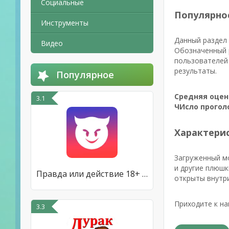
Социальные
Популярно
Инструменты
Данный раздел 
Видео
Обозначенный 
пользователей 
результаты.
Популярное
Средняя оцен
3.1
ЧИсло прогол
Характерис
Загруженный мо
и другие плюшк
Правда или действие 18+ & 21+
открыты внутри
Приходите к на
3.3