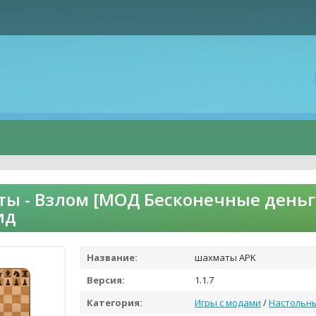
ы - Взлом [МОД Бесконечные деньг
ид
Название:
шахматы APK
Версия:
1.1.7
Категория:
Игры с модами
/
Настольн