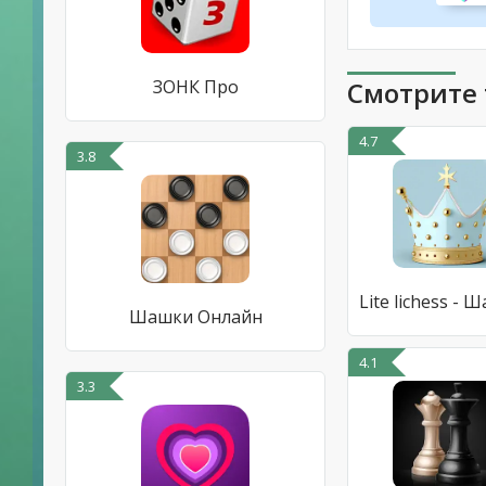
ЗОНК Про
Смотрите 
4.7
3.8
Шашки Онлайн
4.1
3.3