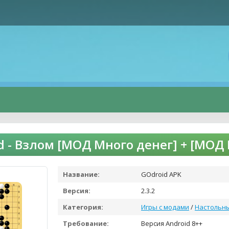
d - Взлом [МОД Много денег] + [МО
Название:
GOdroid APK
Версия:
2.3.2
Категория:
Игры с модами
/
Настольн
Требование:
Версия Android 8++