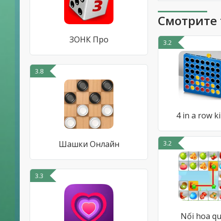
Смотрите 
ЗОНК Про
3.2
3.8
4 in a row k
Шашки Онлайн
3.2
3.3
Nối hoa q