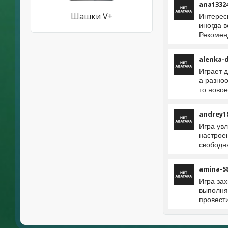
ana1332
Шашки V+
Интерес
иногда 
Рекомен
alenka-
Играет 
а разно
то новое
andrey1
Игра ув
настрое
свободн
amina-5
Игра за
выполня
провест