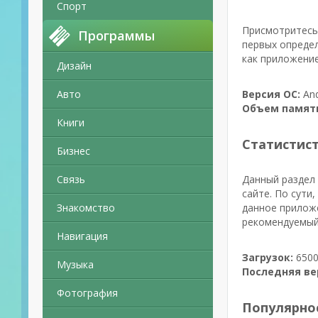
Спорт
Присмотритесь 
Программы
первых определ
как приложение
Дизайн
Авто
Версия ОС:
And
Объем памят
Книги
Статистис
Бизнес
Связь
Данный раздел 
сайте. По сути
Знакомство
данное приложе
рекомендуемый
Навигация
Загрузок:
6500
Музыка
Последняя ве
Фотография
Популярно