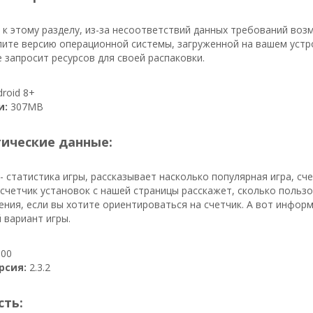
к этому разделу, из-за несоответствий данных требований воз
ите версию операционной системы, загруженной на вашем устро
 запросит ресурсов для своей распаковки.
roid 8+
и:
307MB
тические данные:
- статистика игры, рассказывает насколько популярная игра, сч
, счетчик установок с нашей страницы расскажет, сколько пользо
ния, если вы хотите ориентироваться на счетчик. А вот информ
 вариант игры.
00
рсия:
2.3.2
сть: