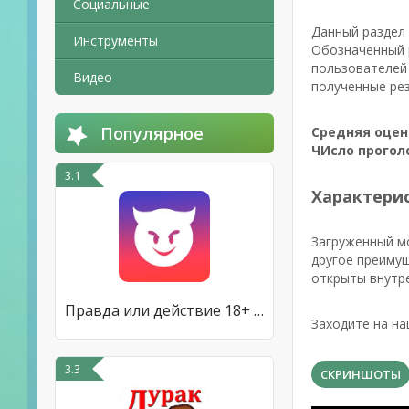
Социальные
Данный раздел 
Инструменты
Обозначенный р
пользователей 
Видео
полученные ре
Популярное
Средняя оцен
ЧИсло прогол
3.1
Характерис
Загруженный м
другое преимущ
открыты внутр
Правда или действие 18+ & 21+
Заходите на на
3.3
СКРИНШОТЫ