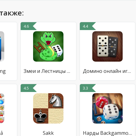
также:
4.6
4.4
ing
Змеи и Лестницы Настольные Игр
Домино онлайн играй с друзьями
4.5
3.3
uả
Sakk
Нарды Backgammon Legends