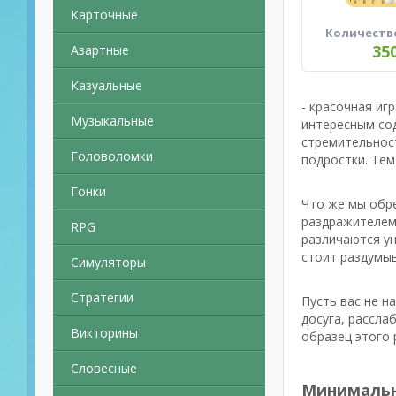
Карточные
Количеств
35
Азартные
Казуальные
- красочная иг
Музыкальные
интересным сод
стремительност
Головоломки
подростки. Те
Гонки
Что же мы обре
раздражителем 
RPG
различаются ун
стоит раздумыв
Симуляторы
Стратегии
Пусть вас не н
досуга, рассла
Викторины
образец этого 
Словесные
Минимальн