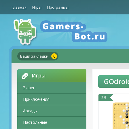
Главная
Игры
Программы
Ваши закладки
0
Игры
GOdroi
Экшен
3.5
Приключения
Аркады
Настольные