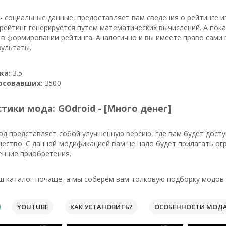
- социальные данные, предоставляет вам сведения о рейтинге и
ейтинг генерируется путем математических вычислений. А пок
в формировании рейтинга. Аналогично и вы имеете право сами 
зультаты.
ка:
3.5
осовавших:
3500
тики мода: GOdroid - [Много денег]
од представляет собой улучшенную версию, где вам будет дост
ество. С данной модификацией вам не надо будет прилагать огр
енние приобретения.
ш каталог почаще, а мы соберём вам толковую подборку модов 
YOUTUBE
КАК УСТАНОВИТЬ?
ОСОБЕННОСТИ МОД