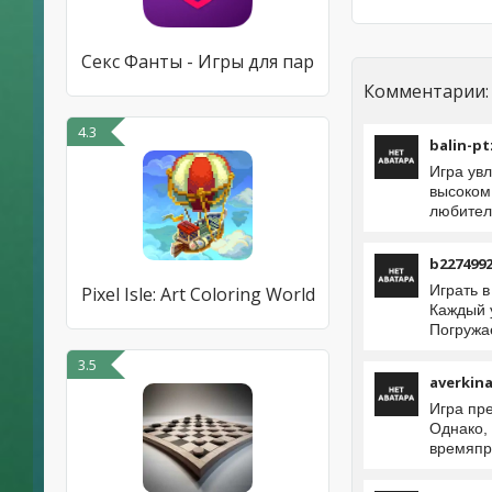
Секс Фанты - Игры для пар
Комментарии:
4.3
balin-pt
Игра ув
высоком
любител
b227499
Играть 
Pixel Isle: Art Coloring World
Каждый 
Погружа
3.5
averkin
Игра пр
Однако,
времяпр