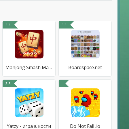
3.3
3.3
Mahjong Smash Majong Solitaire
Boardspace.net
3.8
Yatzy - игра в кости
Do Not Fall .io