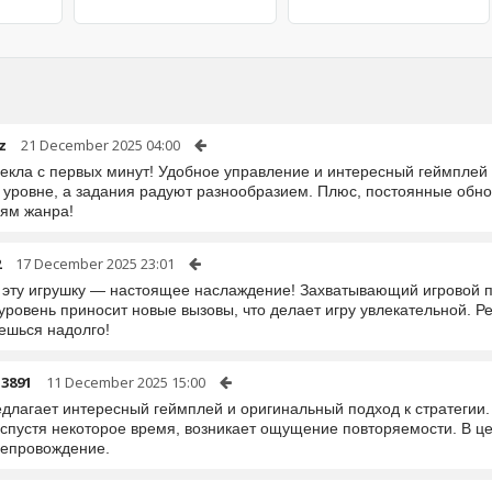
z
21 December 2025 04:00
лекла с первых минут! Удобное управление и интересный геймплей 
 уровне, а задания радуют разнообразием. Плюс, постоянные обн
ям жанра!
2
17 December 2025 23:01
в эту игрушку — настоящее наслаждение! Захватывающий игровой 
уровень приносит новые вызовы, что делает игру увлекательной. Р
ешься надолго!
a3891
11 December 2025 15:00
едлагает интересный геймплей и оригинальный подход к стратегии.
 спустя некоторое время, возникает ощущение повторяемости. В ц
епровождение.