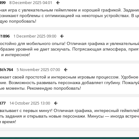
499
8 December 2025 04:01
ная игра с увлекательным геймплеем и хорошей графикой. Задания 
возникают проблемы с оптимизацией на некоторых устройствах. В ц
дую попробовать!
d1896
1 December 2025 09:00
достойно для мобильного опыта! Отличная графика и увлекательны
образие уровней не дает заскучать. Потрясающая атмосфера, прият
 и интересное!
8th764
5 November 2025 07:00
лекает своей простотой и интересным игровым процессом. Удобное
ние. Возможность развивать персонажа добавляет глубину. Пожалуй
ые моменты. Рекомендую попробовать!
877
14 October 2025 13:00
хватывает с первых минут! Отличная графика, интересный геймпле
ть задания и открывать новые персонажи. Минусы — иногда встреч
и время!