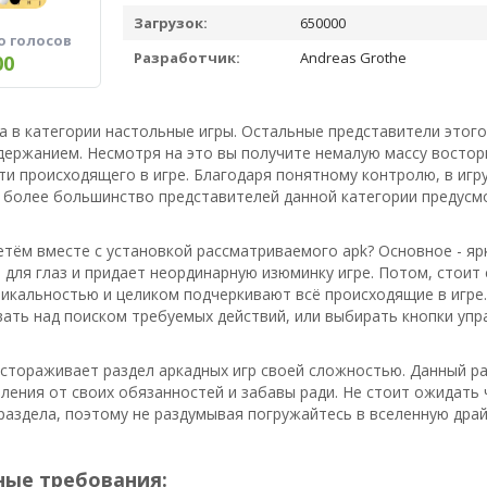
Загрузок:
650000
о голосов
Разработчик:
Andreas Grothe
00
ра в категории настольные игры. Остальные представители этого
ержанием. Несмотря на это вы получите немалую массу восторг
и происходящего в игре. Благодаря понятному контролю, в игру
м более большинство представителей данной категории предусм
тём вместе с установкой рассматриваемого apk? Основное - яр
для глаз и придает неординарную изюминку игре. Потом, стоит
икальностью и целиком подчеркивают всё происходящие в игре.
ать над поиском требуемых действий, или выбирать кнопки упра
астораживает раздел аркадных игр своей сложностью. Данный р
бления от своих обязанностей и забавы ради. Не стоит ожидать
раздела, поэтому не раздумывая погружайтесь в вселенную драй
ые требования: