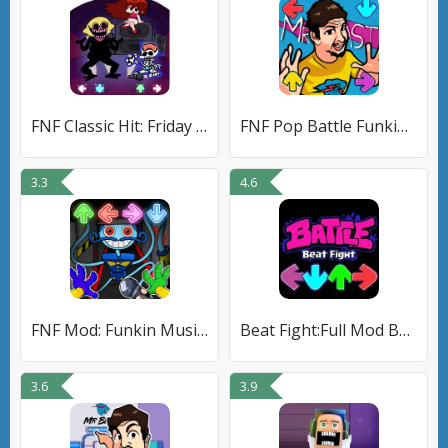
FNF Classic Hit: Friday Night
FNF Pop Battle Funkin Showtime
3.3
4.6
FNF Mod: Funkin Music Battle
Beat Fight:Full Mod Battle
3.6
3.9