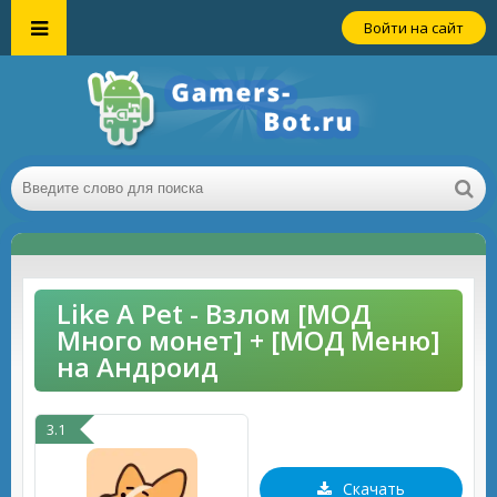
Войти на сайт
Like A Pet - Взлом [МОД
Много монет] + [МОД Меню]
на Андроид
3.1
Скачать