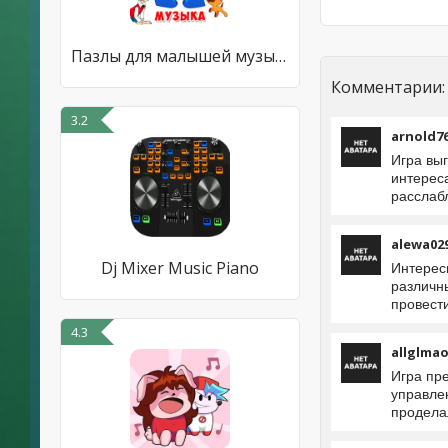
Пазлы для малышей музыкальные
Комментарии:
3.2
arnold7
Игра вы
интерес
расслаб
alewa02
Dj Mixer Music Piano
Интерес
различн
провест
4.3
allglma
Игра пр
управлен
продела