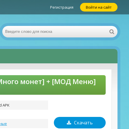
Регистрация
Войти на сайт
 Много монет] + [МОД Меню]
od APK
Скачать
ные