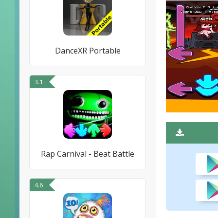
DanceXR Portable
3.1
Rap Carnival - Beat Battle
4.6