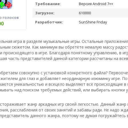
Требование:
Версия Android 7++
Загрузок:
610000
о голосов
Разработчик:
SunShine Friday
00
льная игра в разделе музыкальные игры. Остальные приложени
ьным сюжетом. Как минимум вы обретёте немалую массу радост
 происходящего в игре. Благодаря понятному управлению, в игру
шая часть представителей данной категории рассчитаны на все
бретаем совокупно с установкой конкретного файла? Первоочер
жителем для глаз и добавляет неординарную изюминку игре. По
аются уникальностью и всецело выделяют всё происходящие в и
мывать над поиском требуемых действий, или выбирать кнопки у
астораживает жанр аркадных игр своей легкостью. Данный жанр
ия, расслабления от своих занятий и забавы ради. Не надо жд
редставитель данного жанра, поэтому не думая погружайтесь 