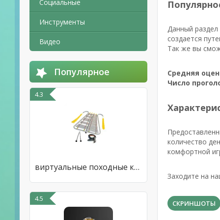
Социальные
Популярно
Инструменты
Данный раздел 
создается путе
Видео
Так же вы смож
Популярное
Средняя оцен
Число прогол
4.3
Характерис
Предоставленн
количество ден
комфортной иг
виртуальные походные колокола
Заходите на на
4.5
СКРИНШОТЫ