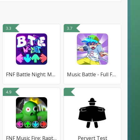
3.3
3.7
FNF Battle Night: Music Mod
Music Battle - Full FNF Mod
4.9
FNF Music Fire: Raptime Battle
Pervert Test