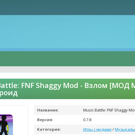
Battle: FNF Shaggy Mod - Взлом [МОД
дроид
Название:
Music Battle: FNF Shaggy M
Версия:
0.7.8
Категория:
Игры с модами
/
Музыкаль