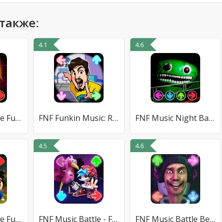
также:
4.1
4.6
Rap Music Battle Full Mod
FNF Funkin Music: Rap Battle
FNF Music Night Battle
4.5
4.6
FNF Music Battle Full Mod
FNF Music Battle - Full Mod
FNF Music Battle Beat Fire