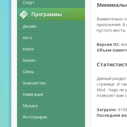
Спорт
Минимальн
Программы
Внимательно о
приложения. В 
Дизайн
пустого места,
Авто
Версия ОС:
And
Книги
Объем памят
Бизнес
Статистис
Связь
Данный раздел 
Знакомство
странице. И та
Mod . Надо ли 
Навигация
позволят вам с
Музыка
Загрузок:
6100
Последняя ве
Фотография