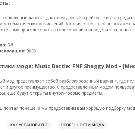
сть:
- социальные данные, дает вам данные о рейтинге игры, среди 
м математических вычислений. А количество голосов покажет в
ете сами проголосовать в голосовании и определить конечные 
ка:
3.8
осовавших:
9000
тики мода: Music Battle: FNF Shaggy Mod - [Мн
ый мод представляет собой разблокированный вариант, где по
ег и другое преимущество. С предоставленным модом пользоват
ры, ещё будут открыты внутриигровые предметы.
ш портал почаще, а мы предоставим вам хорошую подборку мод
КАК УСТАНОВИТЬ?
ОСОБЕННОСТИ МОДА