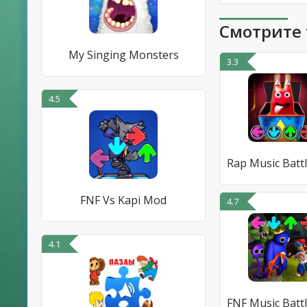
Смотрите 
My Singing Monsters
3.3
4.5
FNF Vs Kapi Mod
4.7
4.1