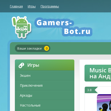
Главная
Игры
Программы
Ваши закладки
0
Игры
Music 
на Ан
Экшен
Приключения
3.8
Аркады
Настольные