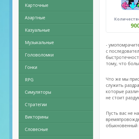
Карточные
Азартные
Количеств
90
Казуальные
Музыкальные
- умопомрачите
с последовател
Головоломки
быстротечности
тому, что боль
Гонки
Что же мы прио
RPG
служить раздра
которые различ
Симуляторы
не стоит разду
Стратегии
Пусть вас не н
Викторины
времяпровожден
обыкновенный п
Словесные