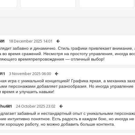
691
18 December 2025 14:01
глядит забавно и динамично. Стиль графики привлекает внимание,
а во время сражений. Несмотря на простоту управления, иногда во
ляющего времяпрепровождения — отличный выбор!
911
3 November 2025 06:00
ная игра с уникальной концепцией! Графика яркая, а механика за
ыми персонажами добавляет разнообразия. Но иногда управление 
и время и улучшить навыки!
ohu601
24 October 2025 23:02
едлагает забавный и нестандартный опыт с уникальными персонаж
ие интуитивно понятное. Есть радость в каждом бою, но иногда не
ли хорошую работу, но можно добавить больше контента.