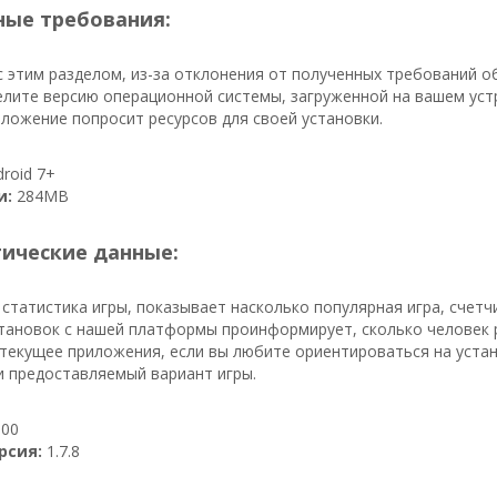
ые требования:
 этим разделом, из-за отклонения от полученных требований о
лите версию операционной системы, загруженной на вашем устр
ложение попросит ресурсов для своей установки.
roid 7+
и:
284MB
тические данные:
 статистика игры, показывает насколько популярная игра, счетч
становок с нашей платформы проинформирует, сколько человек рас
текущее приложения, если вы любите ориентироваться на устан
и предоставляемый вариант игры.
00
рсия:
1.7.8