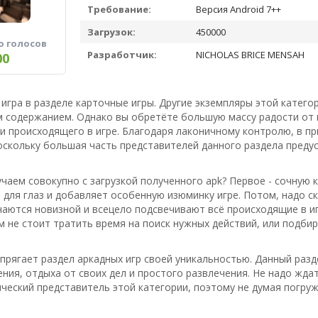
Требование:
Версия Android 7++
Загрузок:
450000
о голосов
Разработчик:
NICHOLAS BRICE MENSAH
00
 игра в разделе карточные игры. Другие экземпляры этой катего
 содержанием. Однако вы обретёте большую массу радости от 
 происходящего в игре. Благодаря лаконичному контролю, в пр
скольку большая часть представителей данного раздела предус
чаем совокупно с загрузкой полученного apk? Первое - сочную 
для глаз и добавляет особенную изюминку игре. Потом, надо с
аются новизной и всецело подсвечивают всё происходящие в игр
м не стоит тратить время на поиск нужных действий, или подбир
апрягает раздел аркадных игр своей уникальностью. Данный ра
ия, отдыха от своих дел и простого развлечения. Не надо жда
ческий представитель этой категории, поэтому не думая погруж