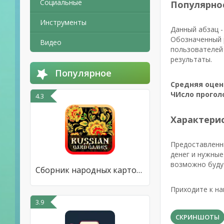
Социальные
Популярно
Инструменты
Данный абзац -
Обозначенный р
Видео
пользователей 
результаты.
Популярное
Средняя оцен
ЧИсло прогол
4.3
Характерис
Предоставленн
денег и нужные
возможно буду
Сборник народных карточных игр
Приходите к на
3.9
СКРИНШОТЫ