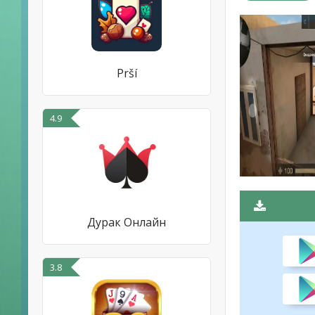
Prší
4.9
Дурак Онлайн
3.8