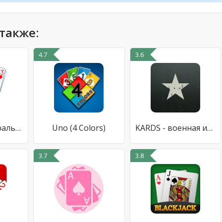
также:
4.7
3.6
Гадание на игральных картах
Uno (4 Colors)
KARDS - военная игра
3.7
3.8