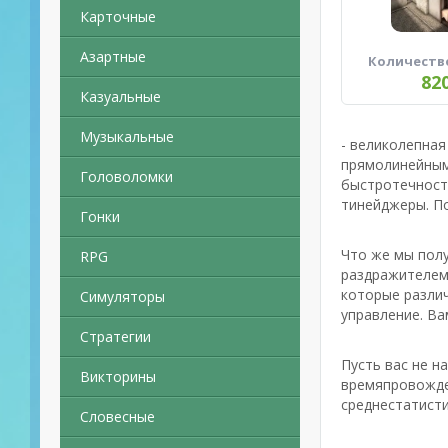
Карточные
Азартные
Количеств
82
Казуальные
Музыкальные
- великолепная
прямолинейным
Головоломки
быстротечности
тинейджеры. По
Гонки
Что же мы полу
RPG
раздражителем 
которые различ
Симуляторы
управление. Ва
Стратегии
Пусть вас не н
Викторины
времяпровожден
среднестатисти
Словесные