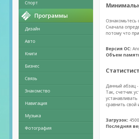
Спорт
Минимальн
Программы
Ознакомьтесь с
Сначала опреде
Дизайн
потому что при
Авто
Версия ОС:
And
Книги
Объем памят
Бизнес
Статистис
Связь
Данный абзац -
Знакомство
Так, счетчик у
устанавливать 
Навигация
сравнить свой 
Музыка
Загрузок:
4500
Последняя ве
Фотография