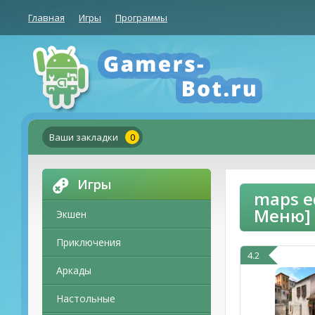
Главная
Игры
Программы
Ваши закладки
0
Игры
maps e
Меню]
Экшен
Приключения
4.2
Аркады
Настольные