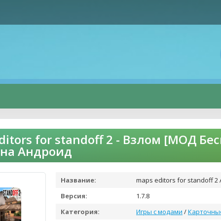
ditors for standoff 2 - Взлом [МОД 
 на Андроид
Название:
maps editors for standoff 2
Версия:
1.7.8
Категория:
Игры с модами
/
Карточны