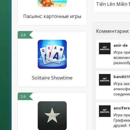
Пасьянс: карточные игры
Комментарии:
3.8
anir-de
Игра пр
возможн
разнооб
bandit1
Solitaire Showtime
Игра за
атмосфе
соедине
3.6
anciferx
Игра пр
Графика
друзей.