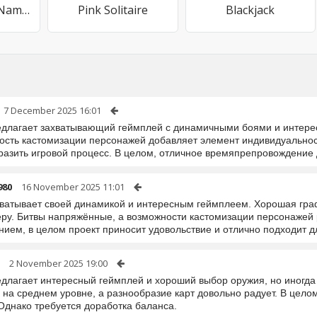
Tiến Lên Miền Nam - Tien Len
Pink Solitaire
Blackjack
7 December 2025 16:01
едлагает захватывающий геймплей с динамичными боями и интерес
ость кастомизации персонажей добавляет элемент индивидуальност
разить игровой процесс. В целом, отличное времяпрепровождение
980
16 November 2025 11:01
хватывает своей динамикой и интересным геймплеем. Хорошая гра
ру. Битвы напряжённые, а возможности кастомизации персонажей 
нием, в целом проект приносит удовольствие и отлично подходит д
2 November 2025 19:00
едлагает интересный геймплей и хороший выбор оружия, но иногда
 на среднем уровне, а разнообразие карт довольно радует. В цело
 Однако требуется доработка баланса.