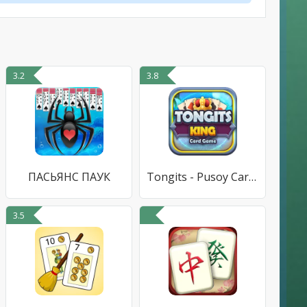
3.2
3.8
ПАСЬЯНС ПАУК
Tongits - Pusoy Card Game
3.5