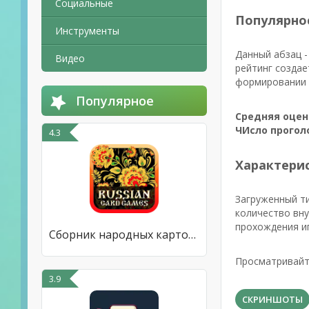
Социальные
Популярно
Инструменты
Данный абзац -
Видео
рейтинг создае
формировании р
Популярное
Средняя оцен
ЧИсло прогол
4.3
Характерис
Загруженный т
количество вну
прохождения и
Сборник народных карточных игр
Просматривайте
3.9
СКРИНШОТЫ