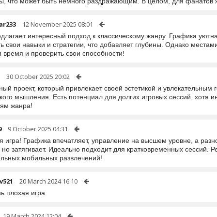
ы, что может быть немного раздражающим. В целом, для фанатов
ar233
12 November 2025 08:01
длагает интересный подход к классическому жанру. Графика уютная
ь свои навыки и стратегии, что добавляет глубины. Однако местам
и время и проверить свои способности!
30 October 2025 20:02
ный проект, который привлекает своей эстетикой и увлекательным 
кого мышления. Есть потенциал для долгих игровых сессий, хотя и
ям жанра!
9
9 October 2025 04:31
я игра! Графика впечатляет, управление на высшем уровне, а разн
, но затягивает. Идеально подходит для кратковременных сессий.
ельных мобильных развлечений!
v521
20 March 2024 16:10
нь плохая игра
19 March 2024 12:04