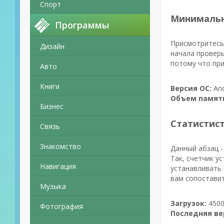
Спорт
Минимальн
Программы
Присмотритесь 
Дизайн
начала проверь
потому что при
Авто
Книги
Версия ОС:
And
Объем памят
Бизнес
Статистис
Связь
Знакомство
Данный абзац -
Так, счетчик у
Навигация
устанавливать 
вам сопоставит
Музыка
Загрузок:
4500
Фотография
Последняя ве