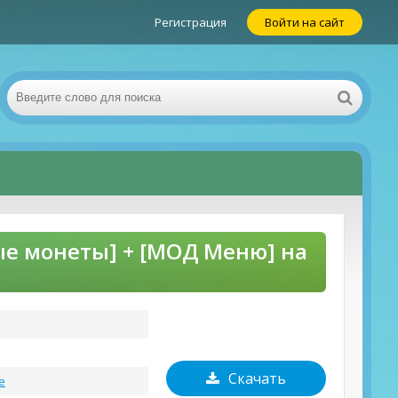
Регистрация
Войти на сайт
ые монеты] + [МОД Меню] на
Скачать
е