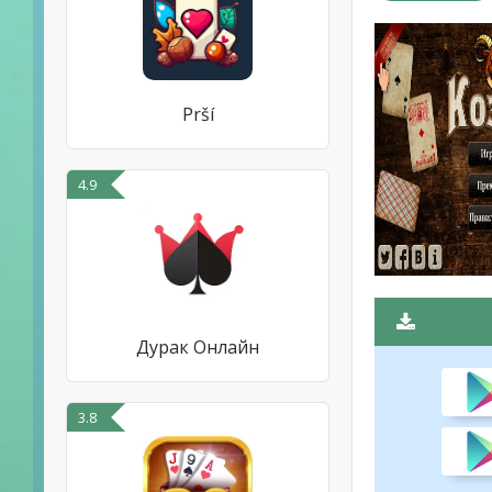
Prší
4.9
Дурак Онлайн
3.8