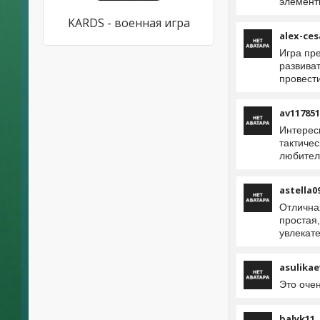
элемент
KARDS - военная игра
alex-ces
Игра пре
развиват
провест
av117851
Интерес
тактичес
любител
astella0
Отлична
простая
увлекат
asulikae
Это оче
balyk11