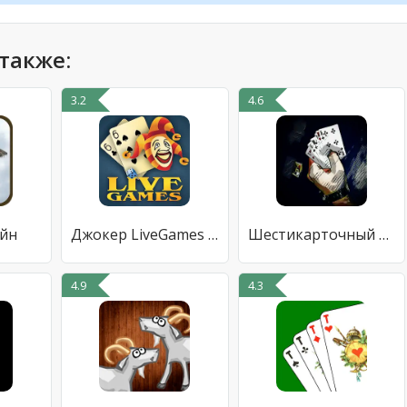
также:
3.2
4.6
айн
Джокер LiveGames онлайн
Шестикарточный Козел
4.9
4.3