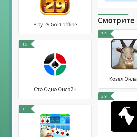
Смотрите 
Play 29 Gold offline
3.9
4.6
Козел Онл
Сто Одно Онлайн
3.9
3.1