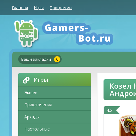
Главная
Игры
Программы
Ваши закладки
0
Игры
Козел 
Андро
Экшен
Приключения
4.5
Аркады
Настольные