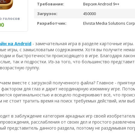
Требование:
Версия Android 9++
Загрузок:
450000
о голосов
Разработчик:
Elvista Media Solutions Corp
00
йн на Android
- замечательная игра в разделе карточные игры.
ные игры, с замысловатым содержанием. Хотя вы получите нема
лодии и быстротечности происходящего в игре. Благодаря лако
ослые, так и подростки. Из-за того, что большинство представ
возрастную группу.
чаем вместе с загрузкой полученного файла? Главное - приятну
фактором для глаз и дарит неординарную изюминку игре. Потом
ются оригинальностью и всецело подчеркивают всё, что происх
м не стоит тратить время на поиск требуемых действий, или выб
водит в заблуждение категория аркадных игр своей изобретате
провождения, расслабления от своих дел и простого развлечен
ый представитель данного раздела, поэтому не раздумывая пог