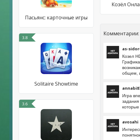
Козёл Онл
Пасьянс: карточные игры
Комментарии:
3.8
as-sidor
Козел H
Графика
возникаю
общем, и
Solitaire Showtime
annabi8
Игра вп
задания
3.6
которые
avosahi
Интерес
понятно