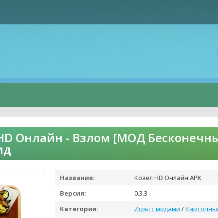
HD Онлайн - Взлом [МОД Бесконечн
ид
Название:
Козел HD Онлайн APK
Версия:
0.3.3
Категория:
Игры с модами
/
Карточны