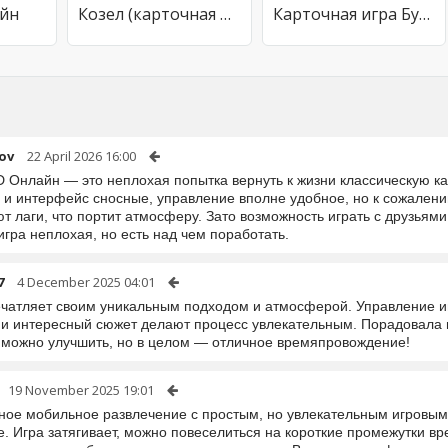
айн
Козел (карточная игра)
Карточная игра Бур-Козел
ov
22 April 2026 16:00
D Онлайн — это неплохая попытка вернуть к жизни классическую ка
 и интерфейс сносные, управление вполне удобное, но к сожалению
т лаги, что портит атмосферу. Зато возможность играть с друзьям
гра неплохая, но есть над чем поработать.
7
4 December 2025 04:01
ечатляет своим уникальным подходом и атмосферой. Управление инт
 и интересный сюжет делают процесс увлекательным. Порадовала 
 можно улучшить, но в целом — отличное времяпровождение!
19 November 2025 19:01
ное мобильное развлечение с простым, но увлекательным игровым
е. Игра затягивает, можно повеселиться на короткие промежутки в