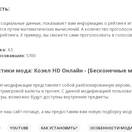
сть:
 социальные данные, показывает вам информацию о рейтинге иг
тся путем математических вычислений. А количество проголос
ейтинга. К примеру, вы сможете сами проголосовать в голосов
ка:
4.5
осовавших:
5700
тики мода: Козел HD Онлайн - [Бесконечные 
ип модификации представляет собой разблокированную версию,
триигровой валюты и прочее. С данной модификацией пользоват
гры, возможно будут доступны внутренние предметы.
 наш сайт почаще, а мы предоставим вам новую подборку модо
YOUTUBE
КАК УСТАНОВИТЬ?
ОСОБЕННОСТИ МОД