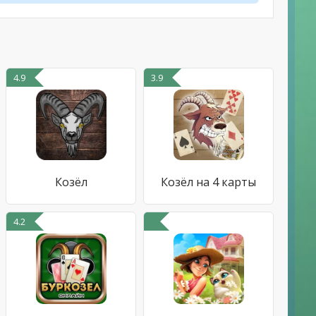
4.9
3.9
Козёл
Козёл на 4 карты
4.2