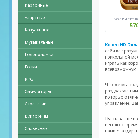
Карточные
Азартные
Количеств
57
Казуальные
Музыкальные
Козел HD Онла
себя как разум
Головоломки
прикольной ме
играть как взр
Гонки
всевозможную 
RPG
Что же мы полу
раздражающим 
Симуляторы
которые отлича
управление. Ва
Стратегии
Викторины
Пусть вас не в
веселого время
Словесные
нами стандартн