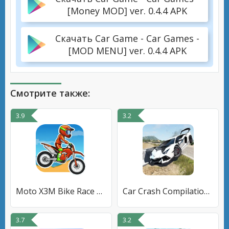
[Money MOD] ver. 0.4.4 APK
Скачать Car Game - Car Games -
[MOD MENU] ver. 0.4.4 APK
Смотрите также:
3.9
3.2
Moto X3M Bike Race Game
Car Crash Compilation Game
3.7
3.2