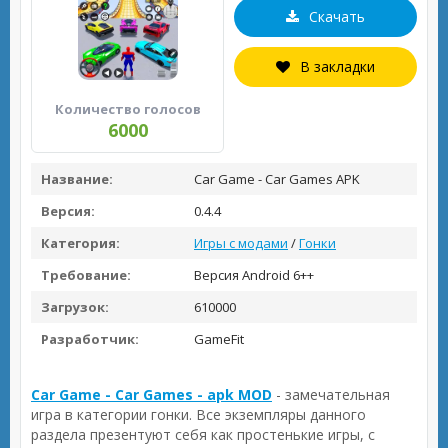
Скачать
В закладки
Количество голосов
6000
Название:
Car Game - Car Games APK
Версия:
0.4.4
Категория:
Игры с модами
/
Гонки
Требование:
Версия Android 6++
Загрузок:
610000
Разработчик:
GameFit
Car Game - Car Games - apk MOD
- замечательная
игра в категории гонки. Все экземпляры данного
раздела презентуют себя как простенькие игры, с