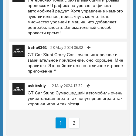
Интересная гонка с захватывающим игровым
процессом! Графика на уровне, а физика
автомобилей радует. Хотя управление немного
чувствительное, привыкнуть можно. Есть
множество уровней и машин, что добавляет
реиграбельности. Занимательный способ
провести время!
baha0362
28 May 2024 06:32
GT Car Stunt Crazy Car - очень интересное и
замечательное приложение. оно хорошее. Мне
нравится. Это действительно отличное игровое
приложение **
askitskiy
12 May 2024 13:32
GT Car Stunt: Сумасшедший автомобиль очень
удивительная игра и так популярная игра и так
хорошая игра и так nice❤️
1
2