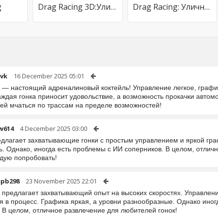
g
Drag Racing 3D:Уличные гонки 2
Drag Racing: Уличные гонки
ovk
16 December 2025 05:01
 — настоящий адреналиновый коктейль! Управление легкое, графика
аждая гонка приносит удовольствие, а возможность прокачки автом
ей мчаться по трассам на пределе возможностей!
w614
4 December 2025 03:00
едлагает захватывающие гонки с простым управлением и яркой гра
ть. Однако, иногда есть проблемы с ИИ соперников. В целом, отли
дую попробовать!
spb298
23 November 2025 22:01
а предлагает захватывающий опыт на высоких скоростях. Управлени
я в процесс. Графика яркая, а уровни разнообразные. Однако иног
. В целом, отличное развлечение для любителей гонок!