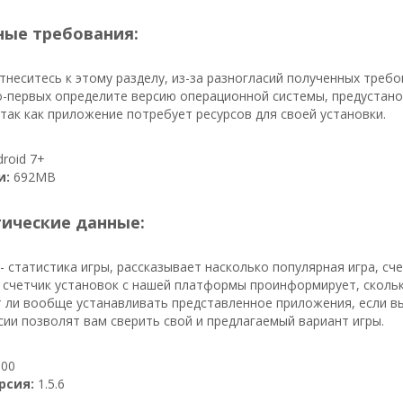
ые требования:
неситесь к этому разделу, из-за разногласий полученных треб
-первых определите версию операционной системы, предустано
 так как приложение потребует ресурсов для своей установки.
roid 7+
и:
692MB
тические данные:
- статистика игры, рассказывает насколько популярная игра, сч
, счетчик установок с нашей платформы проинформирует, скольк
ит ли вообще устанавливать представленное приложения, если в
сии позволят вам сверить свой и предлагаемый вариант игры.
00
рсия:
1.5.6