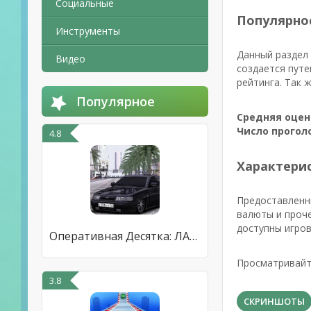
Социальные
Популярно
Инструменты
Данный раздел 
Видео
создается путе
рейтинга. Так 
Популярное
Средняя оцен
Число прогол
4.8
Характерис
Предоставленн
валюты и проче
доступны игров
Оперативная Десятка: ЛАДА 2110
Просматривайт
3.8
СКРИНШОТЫ