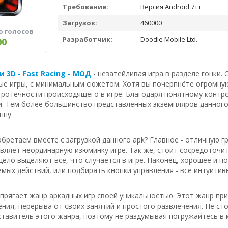
Требование:
Версия Android 7++
Загрузок:
460000
о голосов
Разработчик:
Doodle Mobile Ltd.
00
 3D - Fast Racing - МОД
- незатейливая игра в разделе гонки
ые игры, с минимальным сюжетом. Хотя вы почерпнёте огромную
ротечности происходящего в игре. Благодаря понятному контро
ки. Тем более большинство представленных экземпляров данног
ппу.
бретаем вместе с загрузкой данного apk? Главное - отличную 
авляет неординарную изюминку игре. Так же, стоит сосредоточи
цело выделяют всё, что случается в игре. Наконец, хорошее и п
мых действий, или подбирать кнопки управления - всё интуитив
апрягает жанр аркадных игр своей уникальностью. Этот жанр п
ия, перерыва от своих занятий и простого развлечения. Не ст
тавитель этого жанра, поэтому не раздумывая погружайтесь в 