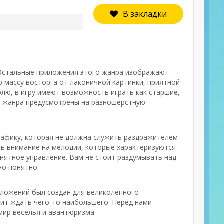
В закладки
. Остальные приложения этого жанра изображают
 массу восторга от лаконичной картинки, приятной
лю, в игру имеют возможность играть как старшие,
о жанра предусмотрены на разношерстную
графику, которая не должна служить раздражителем
ть внимание на мелодии, которые характеризуются
онятное управление. Вам не стоит раздумывать над
но понятно.
риложений был создан для великолепного
оит ждать чего-то наибольшего. Перед нами
мир веселья и авантюризма.