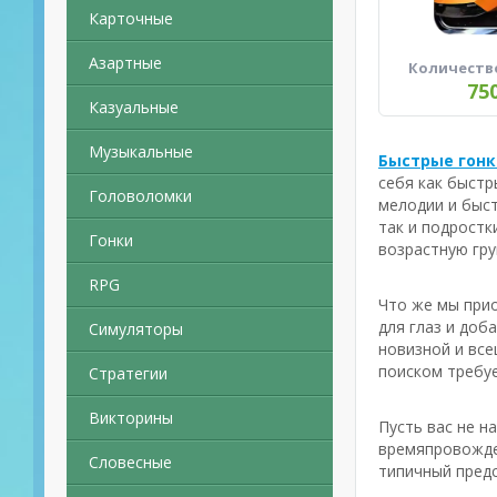
Карточные
Азартные
Количеств
75
Казуальные
Музыкальные
Быстрые гонки
себя как быстр
Головоломки
мелодии и быст
так и подрост
Гонки
возрастную гру
RPG
Что же мы прио
для глаз и доб
Симуляторы
новизной и все
поиском требуе
Стратегии
Викторины
Пусть вас не н
времяпровожден
Словесные
типичный предс