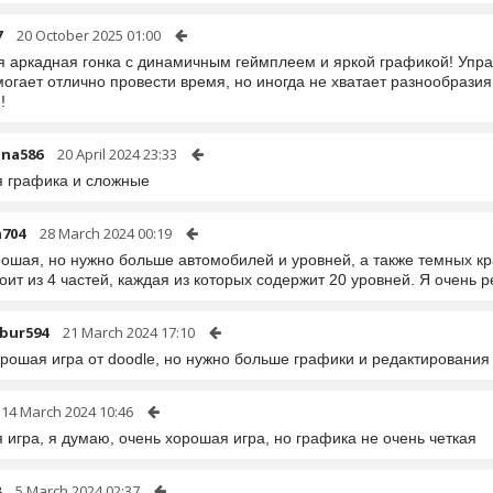
7
20 October 2025 01:00
я аркадная гонка с динамичным геймплеем и яркой графикой! Упра
могает отлично провести время, но иногда не хватает разнообрази
!
una586
20 April 2024 23:33
 графика и сложные
a704
28 March 2024 00:19
рошая, но нужно больше автомобилей и уровней, а также темных кр
оит из 4 частей, каждая из которых содержит 20 уровней. Я очень р
bur594
21 March 2024 17:10
орошая игра от doodle, но нужно больше графики и редактирования
14 March 2024 10:46
игра, я думаю, очень хорошая игра, но графика не очень четкая
8
5 March 2024 02:37