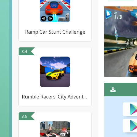
Ramp Car Stunt Challenge
3.4
Rumble Racers: City Adventure
3.6