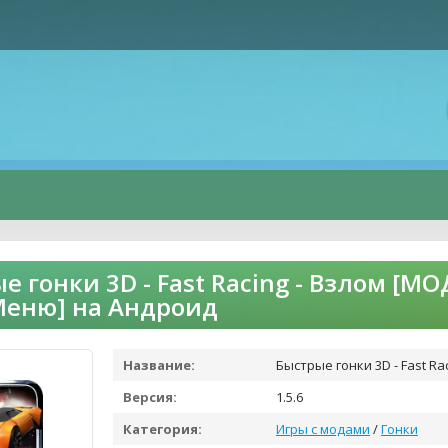
е гонки 3D - Fast Racing - Взлом [М
Меню] на Андроид
Название:
Быстрые гонки 3D - Fast Ra
Версия:
1.5.6
Категория:
Игры с модами
/
Гонки