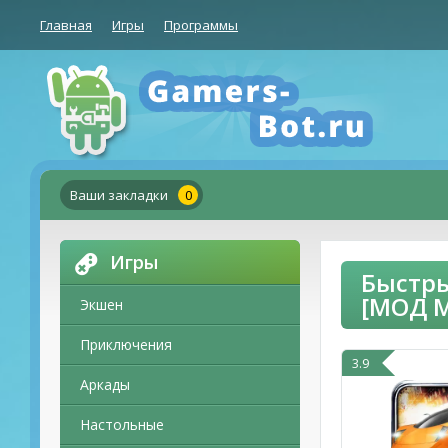
Главная
Игры
Программы
Ваши закладки
0
Игры
Быстры
[МОД 
Экшен
Приключения
3.9
Аркады
Настольные