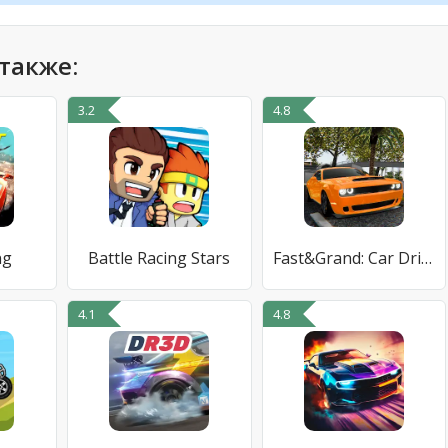
также:
3.2
4.8
ng
Battle Racing Stars
Fast&Grand: Car Driving Game
4.1
4.8