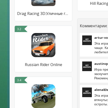
Hill Racin
Drag Racing 3D:Уличные гонки 2
Комментарии:
3.2
artur-v
Эта игра
чаще. К
любител
austinq
Russian Rider Online
Игра пр
заскуча
Рекомен
3.4
alena83
Эта игр
втянутьс
остроты