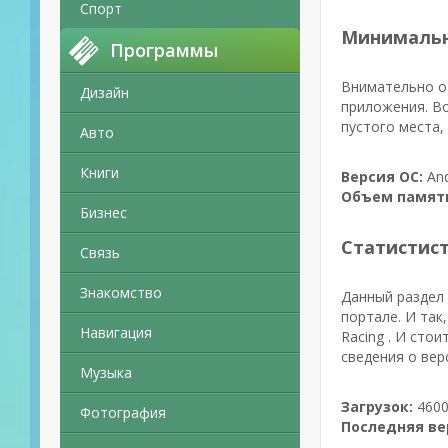
Спорт
Минимальн
Программы
Внимательно от
Дизайн
приложения. Во
пустого места,
Авто
Книги
Версия ОС:
And
Объем памят
Бизнес
Статистис
Связь
Знакомство
Данный раздел 
портале. И так
Навигация
Racing . И сто
сведения о вер
Музыка
Загрузок:
4600
Фотография
Последняя ве