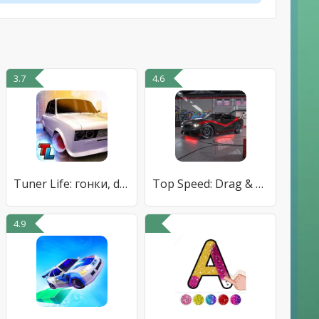
3.7
4.6
Tuner Life: гонки, drag racing
Top Speed: Drag & Fast Racing
4.9