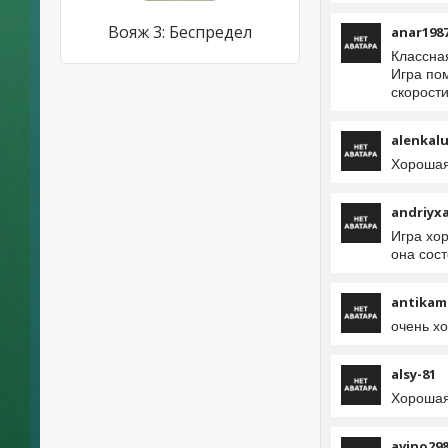
Вояж 3: Беспредел
anar198
Классна
Игра по
скорости
alenkal
Хорошая
andriyx
Игра хо
она сост
antikam
очень х
alsy-81
Хорошая 
avino29