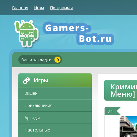
Главная
Игры
Программы
Ваши закладки
0
Игры
Кримин
Меню]
Экшен
Приключения
3.1
Аркады
Настольные