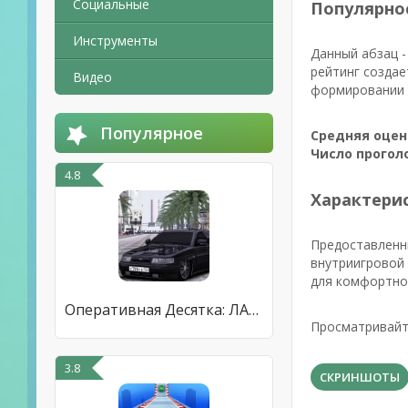
Социальные
Популярно
Инструменты
Данный абзац -
рейтинг создае
Видео
формировании р
Популярное
Средняя оцен
Число прогол
4.8
Характерис
Предоставленн
внутриигровой
для комфортно
Оперативная Десятка: ЛАДА 2110
Просматривайте
3.8
СКРИНШОТЫ