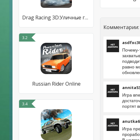
Drag Racing 3D:Уличные гонки 2
Комментарии:
3.2
asdfxc3
Почему-
захваты
подводи
равно мо
обновле
Russian Rider Online
annita5
Игра вп
достаточ
3.4
портят 
anutka6
Игра пр
прорабо