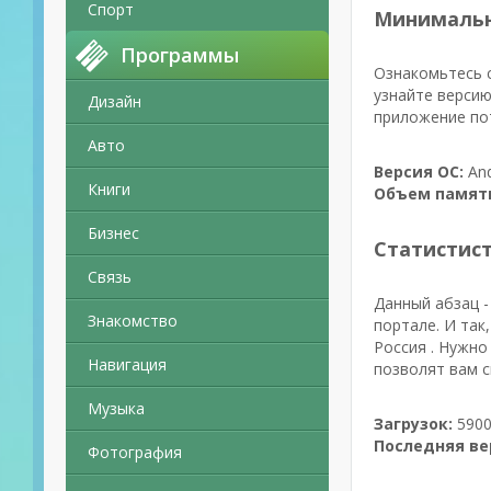
Спорт
Минимальн
Программы
Ознакомьтесь с
узнайте версию
Дизайн
приложение пот
Авто
Версия ОС:
And
Книги
Объем памят
Бизнес
Статистис
Связь
Данный абзац -
Знакомство
портале. И так
Россия . Нужно
Навигация
позволят вам с
Музыка
Загрузок:
5900
Последняя ве
Фотография