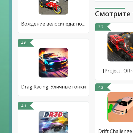
Смотрите 
Вождение велосипеда: полиция
3.7
4.8
[Project : Off
Drag Racing: Уличные гонки
4.2
4.1