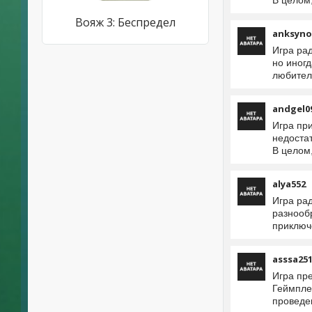
В целом
Вояж 3: Беспредел
anksyn
Игра ра
но иног
любител
andgel0
Игра пр
недоста
В целом
alya552
Игра ра
разнооб
приключ
asssa25
Игра пр
Геймпле
проведе