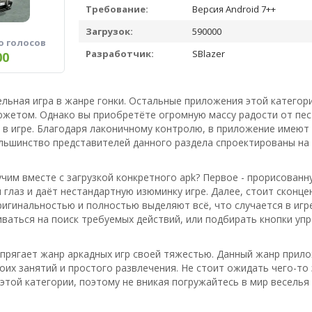
Требование:
Версия Android 7++
Загрузок:
590000
о голосов
Разработчик:
SBlazer
00
льная игра в жанре гонки. Остальные приложения этой категори
южетом. Однако вы приобретёте огромную массу радости от пес
в игре. Благодаря лаконичному контролю, в приложение имеют в
льшинство представителей данного раздела спроектированы на
чим вместе с загрузкой конкретного apk? Первое - прорисованн
 глаз и даёт нестандартную изюминку игре. Далее, стоит сконц
игинальностью и полностью выделяют всё, что случается в игре
ваться на поиск требуемых действий, или подбирать кнопки упр
апрягает жанр аркадных игр своей тяжестью. Данный жанр при
оих занятий и простого развлечения. Не стоит ожидать чего-то
этой категории, поэтому не вникая погружайтесь в мир веселья 