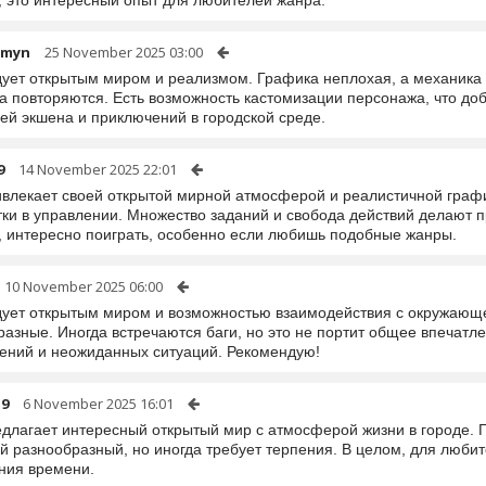
, это интересный опыт для любителей жанра.
omyn
25 November 2025 03:00
дует открытым миром и реализмом. Графика неплохая, а механика
да повторяются. Есть возможность кастомизации персонажа, что до
ей экшена и приключений в городской среде.
9
14 November 2025 22:01
ивлекает своей открытой мирной атмосферой и реалистичной графи
тки в управлении. Множество заданий и свобода действий делают п
, интересно поиграть, особенно если любишь подобные жанры.
10 November 2025 06:00
дует открытым миром и возможностью взаимодействия с окружающе
разные. Иногда встречаются баги, но это не портит общее впечатл
ений и неожиданных ситуаций. Рекомендую!
19
6 November 2025 16:01
едлагает интересный открытый мир с атмосферой жизни в городе. Г
й разнообразный, но иногда требует терпения. В целом, для люби
ния времени.