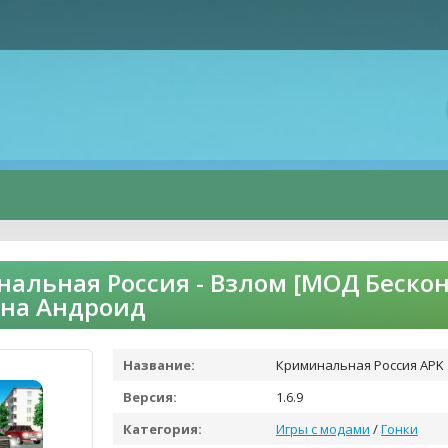
альная Россия - Взлом [МОД Беско
 на Андроид
Название:
Криминальная Россия APK
Версия:
1.6.9
Категория:
Игры с модами
/
Гонки