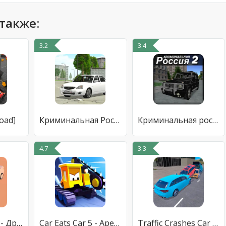
также:
3.2
3.4
road]
Криминальная Россия 3
Криминальная россия 2 3D
4.7
3.3
Drift Challenge - Дрифт Гонки
Car Eats Car 5 - Арена битвы
Traffic Crashes Car Crash