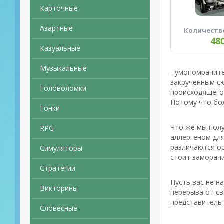
Карточные
Азартные
Количеств
48
Казуальные
Музыкальные
- умопомрачите
закрученным с
Головоломки
происходящего 
Потому что бо
Гонки
Что же мы полу
RPG
аллергеном для
различаются ор
Симуляторы
стоит заморачи
Стратегии
Пусть вас не н
Викторины
перерыва от св
представитель 
Словесные