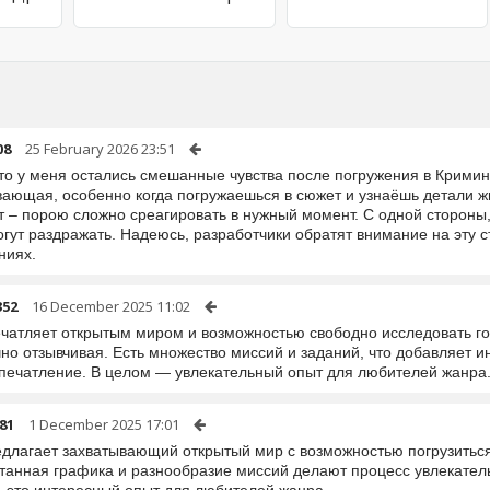
08
25 February 2026 23:51
то у меня остались смешанные чувства после погружения в Крими
вающая, особенно когда погружаешься в сюжет и узнаёшь детали жи
т – порою сложно среагировать в нужный момент. С одной стороны
гут раздражать. Надеюсь, разработчики обратят внимание на эту 
ниях.
352
16 December 2025 11:02
ечатляет открытым миром и возможностью свободно исследовать го
но отзывчивая. Есть множество миссий и заданий, что добавляет и
впечатление. В целом — увлекательный опыт для любителей жанра
81
1 December 2025 17:01
едлагает захватывающий открытый мир с возможностью погрузитьс
танная графика и разнообразие миссий делают процесс увлекатель