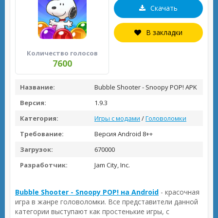
Скачать
В закладки
Количество голосов
7600
Название:
Bubble Shooter - Snoopy POP! APK
Версия:
1.9.3
Категория:
Игры с модами
/
Головоломки
Требование:
Версия Android 8++
Загрузок:
670000
Разработчик:
Jam City, Inc.
Bubble Shooter - Snoopy POP! на Android
- красочная
игра в жанре головоломки. Все представители данной
категории выступают как простенькие игры, с