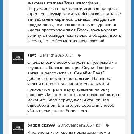
знакомая компанейская атмосфера.
Погружаешься в привычный игровой процесс:
стреляешь пузырьками, чтобы расковырять все
эти забавные картинки. Однако, чем дальше
продвигаюсь, тем сложнее кажутся уровни, а
иногда просто утомляют. Боссы тоже норовят
выкинуть неожиданные трюки. В общем, играть
весело, но не без мелких раздражений.
allyt
2 March 2026 07:51
Сначала было весело стрелять пузырьками и
слушать забавные реакции Снупи. Графика
яркая, а персонажи из "Семейки Пэна"
добавляют немного ностальгии. Но иногда
уровни становятся слишком сложными, и
приходится тратить кучу времени на одну
попытку. Лично мне не хватает разнообразия в
механике, игра периодически становится
однообразной. В итоге, это хороший способ
убить время, но не более того.
badbuicks999
28 November 2025 14:01
Игра впечатляет своим ярким дизайном и