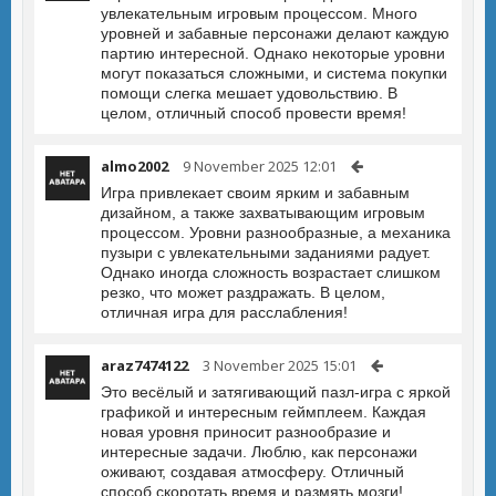
увлекательным игровым процессом. Много
уровней и забавные персонажи делают каждую
партию интересной. Однако некоторые уровни
могут показаться сложными, и система покупки
помощи слегка мешает удовольствию. В
целом, отличный способ провести время!
almo2002
9 November 2025 12:01
Игра привлекает своим ярким и забавным
дизайном, а также захватывающим игровым
процессом. Уровни разнообразные, а механика
пузыри с увлекательными заданиями радует.
Однако иногда сложность возрастает слишком
резко, что может раздражать. В целом,
отличная игра для расслабления!
araz7474122
3 November 2025 15:01
Это весёлый и затягивающий пазл-игра с яркой
графикой и интересным геймплеем. Каждая
новая уровня приносит разнообразие и
интересные задачи. Люблю, как персонажи
оживают, создавая атмосферу. Отличный
способ скоротать время и размять мозги!