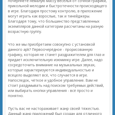
почерпнёте немалую массу веселья от сочной графики,
прикольной мелодии и быстротечности происходящего
в игре. Благодаря простому контролю, в приложение
могут играть как взрослые, так и тинейджеры.
Благодаря тому, что большинство представленных
экземпляров данной категории рассчитаны на разную
возрастную группу.
Что же мы приобретаем совокупно с установкой
данного apk? Первоочерёдное - прорисованную
графику, которая не станет раздражителем для глаз и
придает исключительную изюминку игре. Далее, надо
сосредоточить внимание на музыкальных звуках,
которые характеризуются индивидуальностью и
всецело выделяют всё, что случается в игре.
Напоследок, чёткое и удобное управление. Вам не
стоит раздумывать над поиском требуемых действий,
или выбирать кнопки управления - всё просто и
понятно.
Пусть вас не настораживает жанр своей тяжестью.
Данный жанр приложений был создан для отличного