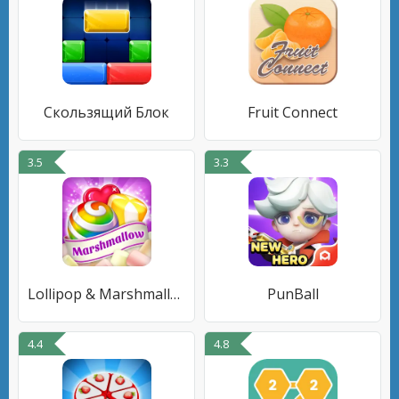
Скользящий Блок
Fruit Connect
3.5
3.3
Lollipop & Marshmallow Match3
PunBall
4.4
4.8