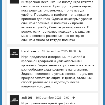
Интересная механика, но иногда игра кажется
слишком затянутой. Приходится долго ждать,
пока решишь головоломку, что не всегда
удобно. Порадовала графика – она яркая и
приятная для глаз. Однако некоторые уровни
слишком сложные, и попытки их пройти
вызывают улыбку больше разочарования. В
целом, если терпеливо подходить к задачам,
можно неплохо развлечься, но не ждите
слишком много от каждой попытки.
barshevich
18 December 2025 10:00
Игра предлагает интересный геймплей с
красочной графикой и увлекательными
уровнями. Управление интуитивно понятное, а
разнообразие задач держит в напряжении.
Задания постепенно усложняются, что делает
процесс захватывающим. В целом, отличный
способ развлечься и отдохнуть после
напряженного дня.
asj1993
16 December 2025 12:00
Игра привлекает яркой графикой и