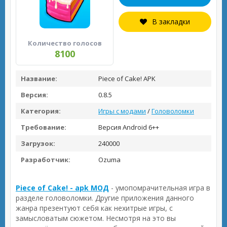
В закладки
Количество голосов
8100
Название:
Piece of Cake! APK
Версия:
0.8.5
Категория:
Игры с модами
/
Головоломки
Требование:
Версия Android 6++
Загрузок:
240000
Разработчик:
Ozuma
Piece of Cake! - apk МОД
- умопомрачительная игра в
разделе головоломки. Другие приложения данного
жанра презентуют себя как нехитрые игры, с
замысловатым сюжетом. Несмотря на это вы