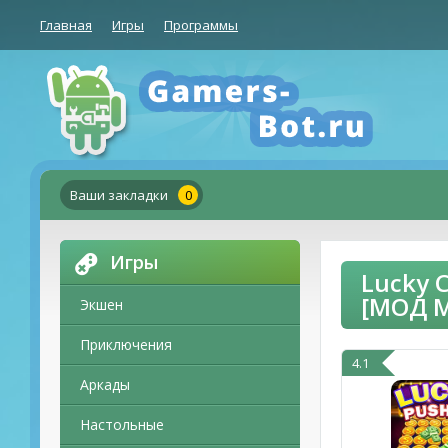
Главная
Игры
Программы
Ваши закладки
0
Игры
Lucky 
[МОД 
Экшен
Приключения
4.1
Аркады
Настольные