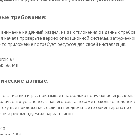
ые требования:
внимание на данный раздел, из-за отклонения от данных требо
я начала проверьте версию операционной системы, загруженно
что приложение потребует ресурсов для своей инсталляции.
roid 6+
и:
566MB
тические данные:
- статистика игры, показывает насколько популярная игра, кол
 количество установок с нашего сайта покажет, сколько человек 
текущее приложения, если вы предпочитаете ориентироваться н
вой и рекомендуемый вариант игры.
00
рсия:
1.9.6