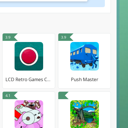
3.9
3.9
LCD Retro Games Collection
Push Master
4.1