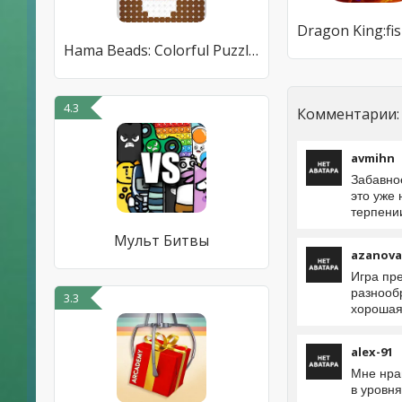
Hama Beads: Colorful Puzzles
4.3
Комментарии:
avmihn
Забавное
это уже 
терпении
Мульт Битвы
azanova
Игра пр
разнооб
3.3
хорошая
alex-91
Мне нрав
в уровня