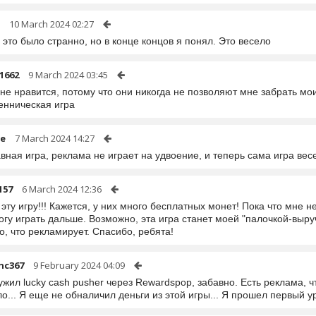
10 March 2024 02:27
это было странно, но в конце концов я понял. Это весело
1662
9 March 2024 03:45
не нравится, потому что они никогда не позволяют мне забрать мои
енническая игра
fe
7 March 2024 14:27
вная игра, реклама не играет на удвоение, и теперь сама игра ве
157
6 March 2024 12:36
ту игру!!! Кажется, у них много бесплатных монет! Пока что мне н
огу играть дальше. Возможно, эта игра станет моей "палочкой-выру
о, что рекламирует. Спасибо, ребята!
nc367
9 February 2024 04:09
жил lucky cash pusher через Rewardspop, забавно. Есть реклама,
о... Я еще не обналичил деньги из этой игры... Я прошел первый у