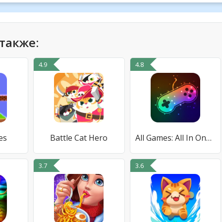
также:
4.9
4.8
es
Battle Cat Hero
All Games: All In One Games TJ
3.7
3.6