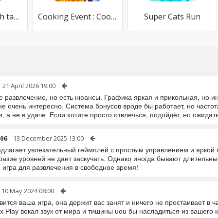
Dragon King:fish table games
Cooking Event : Cooking Games
Super Cats Run
21 April 2026 19:00
 развлечение, но есть нюансы. Графика яркая и прикольная, но ин
не очень интересно. Система бонусов вроде бы работает, но част
, а не в удаче. Если хотите просто отвлечься, подойдёт, но ожидат
06
13 December 2025 13:00
едлагает увлекательный геймплей с простым управлением и яркой 
разие уровней не дает заскучать. Однако иногда бывают длительн
 игра для развлечения в свободное время!
10 May 2024 08:00
ится ваша игра, она держит вас занят и ничего не простаивает в
х Play вокал звук от мира и тишины uou бы насладиться из вашего