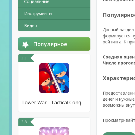
Социальные
Инструменты
Популярно
Видео
Данный раздел 
формируется п
рейтинга. К пр
Популярное
Средняя оцен
3.3
Число прогол
Характерис
Предоставленн
денег и нужные
Tower War - Tactical Conquest
возможны внут
Просматривайт
3.8