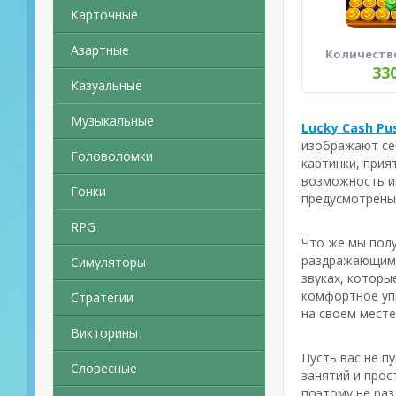
Карточные
Азартные
Количеств
33
Казуальные
Музыкальные
Lucky Cash Pu
изображают се
Головоломки
картинки, прия
возможность иг
Гонки
предусмотрены
RPG
Что же мы полу
раздражающим 
Симуляторы
звуках, которы
комфортное упр
Стратегии
на своем месте
Викторины
Пусть вас не п
Словесные
занятий и прос
поэтому не раз