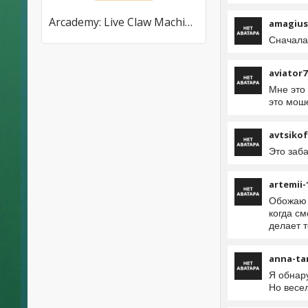
Arcademy: Live Claw Machines
amagius
Сначала 
aviator7
Мне это 
это мош
avtsiko
Это заба
artemii-
Обожаю э
когда см
делает т
anna-ta
Я обнару
Но весел