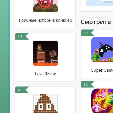
Грибные истории: кликкер
Смотрите 
3.7
4.7
Super Gam
Lava Rising
3.2
4.8