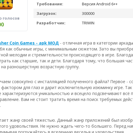
Требование:
Версия Android 6++
Загрузок:
300000
о голосов
Разработчик:
TRIWIN
00
sher Coin Games - apk МОД
- отличная игра в категории аркад
бя как обычные игры, с минимальным сюжетом. Зато вы приобр
тной мелодии и стремительности происходящего в игре. Благод
рать как старшие, так и дети. Благодаря тому, что большая ча
 на разношерстную возрастную группу.
чаем совокупно с инсталляцией полученного файла? Первое - со
фактором для глаз и дарит исключительную изюминку игре. Так
е характеризуются уникальностью и всецело подсвечивают всё п
авление. Вам не стоит тратить время на поиск требуемых дейст
.
угает жанр своей тяжестью. Данный жанр приложений был изобр
того удовольствия. Не нужно ждать чего-то большего. Перед на
думывая погружайтесь в вселенную веселья и удовольствия.