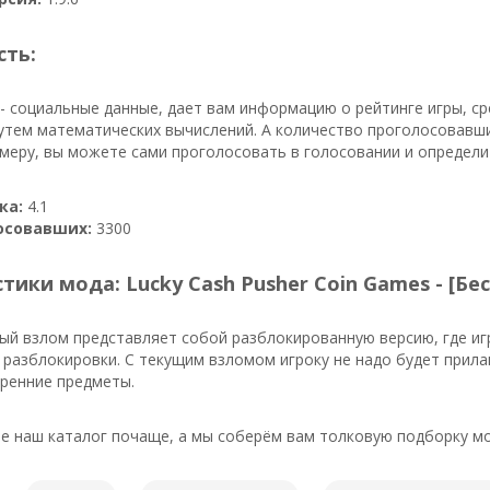
сть:
- социальные данные, дает вам информацию о рейтинге игры, ср
утем математических вычислений. А количество проголосовавши
имеру, вы можете сами проголосовать в голосовании и определи
ка:
4.1
осовавших:
3300
тики мода: Lucky Cash Pusher Coin Games - [Б
ый взлом представляет собой разблокированную версию, где иг
 разблокировки. С текущим взломом игроку не надо будет прила
ренние предметы.
е наш каталог почаще, а мы соберём вам толковую подборку мо