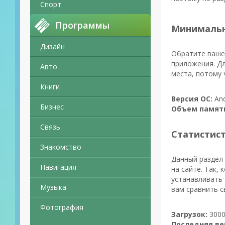
Спорт
Программы
Минимальн
Дизайн
Обратите ваше 
приложения. Дл
Авто
места, потому 
Книги
Версия ОС:
And
Бизнес
Объем памят
Связь
Статистис
Знакомство
Данный раздел 
Навигация
на сайте. Так,
устанавливать 
Музыка
вам сравнить с
Фотография
Загрузок:
3000
Последняя ве