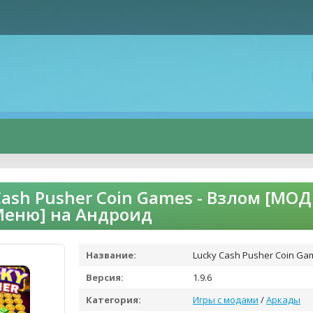
Cash Pusher Coin Games - Взлом [МО
Меню] на Андроид
Название:
Lucky Cash Pusher Coin Ga
Версия:
1.9.6
Категория:
Игры с модами
/
Аркады