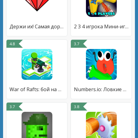
Держи их! Самая дорогая игра!
2 3 4 игрока Мини-игры
4.8
3.7
War of Rafts: бой на плотах
Numbers.io: Ловкие Циферки
3.7
3.8