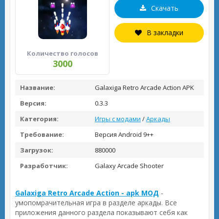
Скачать
В закладки
Количество голосов
3000
Название:
Galaxiga Retro Arcade Action APK
Версия:
0.3.3
Категория:
Игры с модами
/
Аркады
Требование:
Версия Android 9++
Загрузок:
880000
Разработчик:
Galaxy Arcade Shooter
Galaxiga Retro Arcade Action - apk МОД
-
умопомрачительная игра в разделе аркады. Все
приложения данного раздела показывают себя как