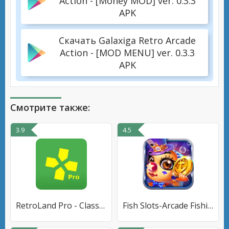
Action - [Money MOD] ver. 0.3.3
APK
Скачать Galaxiga Retro Arcade
Action - [MOD MENU] ver. 0.3.3
APK
Смотрите также:
3.9
4.5
RetroLand Pro - Classic Retro
Fish Slots-Arcade Fishing Game