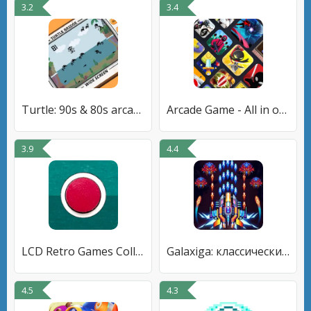
3.2
3.4
Turtle: 90s & 80s arcade games
Arcade Game - All in one Games
3.9
4.4
LCD Retro Games Collection
Galaxiga: классический шутер
4.5
4.3