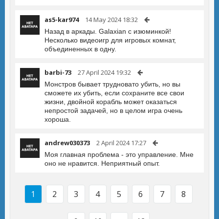
as5-kar974
14 May 2024 18:32
Назад в аркады. Galaxian с изюминкой!
Несколько видеоигр для игровых комнат,
объединенных в одну.
barbi-73
27 April 2024 19:32
Монстров бывает трудновато убить, но вы
сможете их убить, если сохраните все свои
жизни, двойной корабль может оказаться
непростой задачей, но в целом игра очень
хороша.
andrew030373
2 April 2024 17:27
Моя главная проблема - это управление. Мне
оно не нравится. Неприятный опыт.
1
2
3
4
5
6
7
8