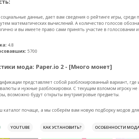
сть:
 социальные данные, дает вам сведения о рейтинге игры, среди 
путем математических вычислений. А количество голосов обозн
огично и вы имеете право сами принять участие в голосовании 
ка:
4.8
осовавших:
5700
тики мода: Paper.io 2 - [Много монет]
дификации представляет собой разблокированный вариант, где 
валюты и нужные разблокировки. С текущим взломом игроку не 
ры, возможно будут открыты внутриигровые предметы.
ш каталог почаще, а мы соберём вам новую подборку модов для
YOUTUBE
КАК УСТАНОВИТЬ?
ОСОБЕННОСТИ МОД