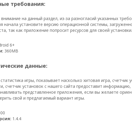
ые требования:
внимание на данный раздел, из-за разногласий указанных тре
я начала установите версию операционной системы, загруженно
та, так как приложение попросит ресурсов для своей установки
roid 6+
и:
360MB
тические данные:
 статистика игры, показывает насколько хитовая игра, счетчик
ти, счетчик установок с нашего сайта предоставит информацию, с
навливать представленное приложения, если вы желаете ориент
ерить свой и предлагаемый вариант игры.
00
рсия:
1.4.4