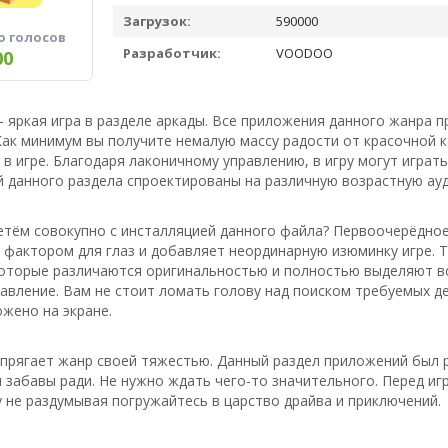
Загрузок:
590000
о голосов
Разработчик:
VOODOO
00
- яркая игра в разделе аркады. Все приложения данного жанра 
ак минимум вы получите немалую массу радости от красочной к
в игре. Благодаря лаконичному управлению, в игру могут играть
й данного раздела спроектированы на различную возрастную ау
тём совокупно с инсталляцией данного файла? Первоочерёдное 
фактором для глаз и добавляет неординарную изюминку игре. Т
оторые различаются оригинальностью и полностью выделяют всё
авление. Вам не стоит ломать голову над поиском требуемых де
жено на экране.
апрягает жанр своей тяжестью. Данный раздел приложений был 
 забавы ради. Не нужно ждать чего-то значительного. Перед и
 не раздумывая погружайтесь в царство драйва и приключений.