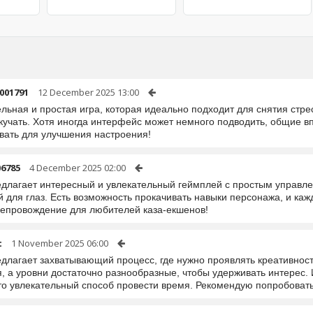
001791
12 December 2025 13:00
льная и простая игра, которая идеально подходит для снятия стре
скучать. Хотя иногда интерфейс может немного подводить, общие
вать для улучшения настроения!
06785
4 December 2025 02:00
едлагает интересный и увлекательный геймплей с простым управле
й для глаз. Есть возможность прокачивать навыки персонажа, и ка
епровождение для любителей каза-екшенов!
t
1 November 2025 06:00
едлагает захватывающий процесс, где нужно проявлять креативност
, а уровни достаточно разнообразные, чтобы удерживать интерес. 
то увлекательный способ провести время. Рекомендую попробовать