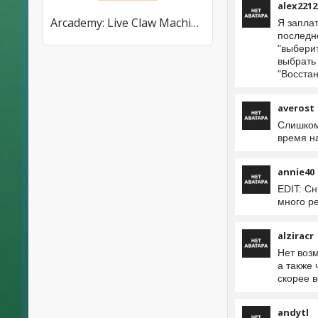
alex2212
Arcademy: Live Claw Machines
Я запла
последне
"выберит
выбрать 
"Восстан
averost
Слишком 
время н
annie40
EDIT: Сн
много ре
alziracr
Нет возм
а также 
скорее 
andytl