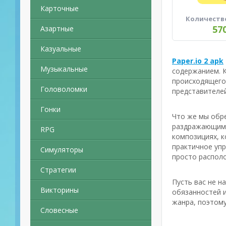
Карточные
Количеств
57
Азартные
Казуальные
Paper.io 2 apk
Музыкальные
содержанием. К
происходящего 
Головоломки
представителе
Гонки
Что же мы обре
раздражающим 
RPG
композициях, к
практичное упр
Симуляторы
просто располо
Стратегии
Пусть вас не н
Викторины
обязанностей и
жанра, поэтому
Словесные