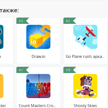
также:
3.3
4.2
n
Draw.io
Go Plane rush: аркада
4.1
3.8
ter
Count Masters Crowd Runner 3D
Shooty Skies