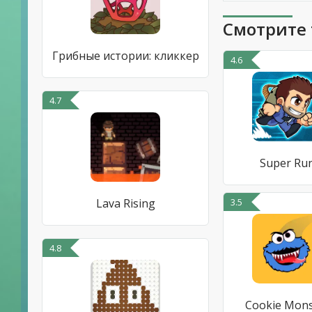
Смотрите 
Грибные истории: кликкер
4.6
4.7
Super Ru
Lava Rising
3.5
4.8
Cookie Mons