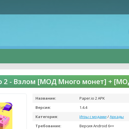
io 2 - Взлом [МОД Много монет] + [
Название:
Paper.io 2 APK
Версия:
1.4.4
Категория:
Игры с модами
/
Аркады
Требование:
Версия Android 6++