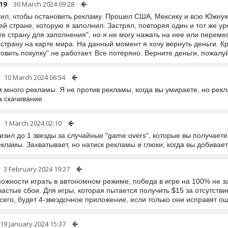
19
30 March 2024 09:28
тил, чтобы остановить рекламу. Прошел США, Мексику и всю Южную 
й стране, которую я заполнил. Застрял, повторяя один и тот же у
е страну для заполнения", но я не могу нажать на нее или перемес
страну на карте мира. На данный момент я хочу вернуть деньги. Кр
овить покупку" не работает. Все потеряно. Верните деньги, пожалу
10 March 2024 06:54
много рекламы. Я не против рекламы, когда вы умираете, но рекла
а скачивание
1 March 2024 02:10
изил до 1 звезды за случайные "game overs", которые вы получает
кламы. Захватывает, но натиск рекламы и глюки, когда вы добивает
3 February 2024 19:27
ожности играть в автономном режиме, победа в игре на 100% не за
частые сбои. Для игры, которая пытается получить $15 за отсутств
всего, будет 4-звездочное приложение, если только они исправят 
19 January 2024 15:37