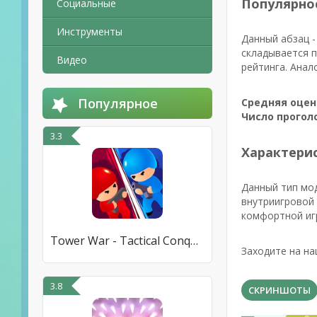
Популярно
Социальные
Инструменты
Данный абзац -
складывается 
Видео
рейтинга. Анал
Популярное
Средняя оцен
Число прогол
3.3
Характерис
Данный тип мо
внутриигровой 
комфортной иг
Tower War - Tactical Conquest
Заходите на на
3.8
СКРИНШОТЫ