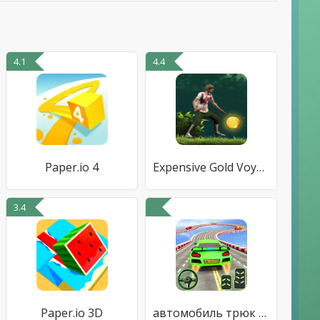
4.1
4.4
Paper.io 4
Expensive Gold Voyage
3.4
Paper.io 3D
автомобиль трюк скат раса - автомобиль игры свобод