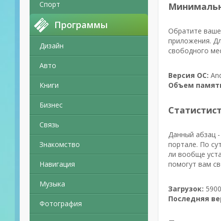
Спорт
Минимальн
Программы
Обратите ваше 
приложения. Дл
Дизайн
свободного мес
Авто
Версия ОС:
And
Книги
Объем памят
Бизнес
Статистис
Связь
Данный абзац -
Знакомство
портале. По су
ли вообще уста
Навигация
помогут вам св
Музыка
Загрузок:
5900
Последняя ве
Фотография