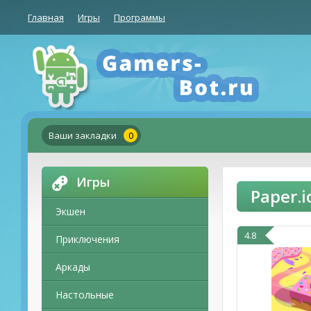
Главная
Игры
Программы
Ваши закладки
0
Игры
Paper.
Экшен
4.8
Приключения
Аркады
Настольные