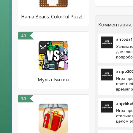
Hama Beads: Colorful Puzzles
Комментарии:
4.3
antoxa1
Увлекате
дает за
попробо
asipo20
Игра пр
Мульт Битвы
приятно
времяпр
3.3
anjelika
Игра пр
стильная
целом э