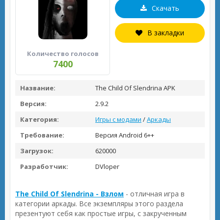
Скачать
В закладки
Количество голосов
7400
Название:
The Child Of Slendrina APK
Версия:
2.9.2
Категория:
Игры с модами
/
Аркады
Требование:
Версия Android 6++
Загрузок:
620000
Разработчик:
DVloper
The Child Of Slendrina - Взлом
- отличная игра в
категории аркады. Все экземпляры этого раздела
презентуют себя как простые игры, с закрученным