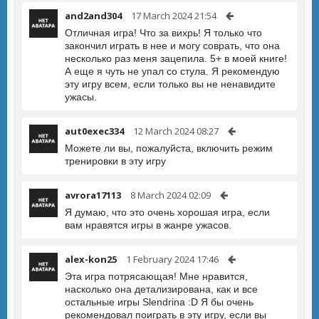
and2and304
17 March 2024 21:54
Отличная игра! Что за вихрь! Я только что
закончил играть в нее и могу соврать, что она
несколько раз меня зацепила. 5+ в моей книге!
А еще я чуть не упал со стула. Я рекомендую
эту игру всем, если только вы не ненавидите
ужасы.
aut0exec334
12 March 2024 08:27
Можете ли вы, пожалуйста, включить режим
тренировки в эту игру
avrora17113
8 March 2024 02:09
Я думаю, что это очень хорошая игра, если
вам нравятся игры в жанре ужасов.
alex-kon25
1 February 2024 17:46
Эта игра потрясающая! Мне нравится,
насколько она детализирована, как и все
остальные игры Slendrina :D Я бы очень
рекомендовал поиграть в эту игру, если вы