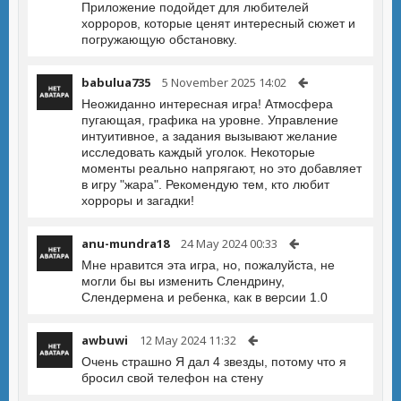
Приложение подойдет для любителей
хорроров, которые ценят интересный сюжет и
погружающую обстановку.
babulua735
5 November 2025 14:02
Неожиданно интересная игра! Атмосфера
пугающая, графика на уровне. Управление
интуитивное, а задания вызывают желание
исследовать каждый уголок. Некоторые
моменты реально напрягают, но это добавляет
в игру "жара". Рекомендую тем, кто любит
хорроры и загадки!
anu-mundra18
24 May 2024 00:33
Мне нравится эта игра, но, пожалуйста, не
могли бы вы изменить Слендрину,
Слендермена и ребенка, как в версии 1.0
awbuwi
12 May 2024 11:32
Очень страшно Я дал 4 звезды, потому что я
бросил свой телефон на стену