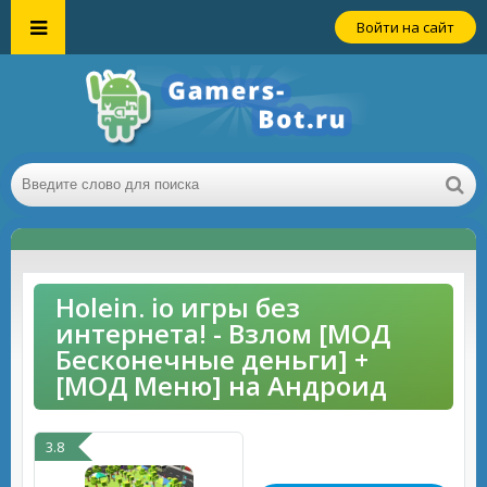
Войти на сайт
Holein. io игры без
интернета! - Взлом [МОД
Бесконечные деньги] +
[МОД Меню] на Андроид
3.8