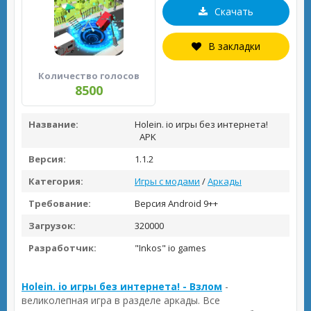
Скачать
В закладки
Количество голосов
8500
Название:
Holein. io игры без интернета!
APK
Версия:
1.1.2
Категория:
Игры с модами
/
Аркады
Требование:
Версия Android 9++
Загрузок:
320000
Разработчик:
"Inkos" io games
Holein. io игры без интернета! - Взлом
-
великолепная игра в разделе аркады. Все