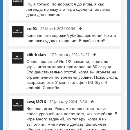
Ну, я только что добрался до игры, я как
легенда, почему эта игра сделана так легко
даже для новичков
ax-92
22 March 2024 06:36
Конечно, это хороший убийца времени! Но это
приносит удовлетворение. Я люблю это!!!
alik-balan
17 February 2024 04:27
Очень нравится! Но 1/2 времени, в начале
игры, игра замирает примерно на 30 секунд.
Это действительно отстой, когда вы играете на
ограниченном по времени уровне. Пожалуйста,
исправьте это. У меня телефон LG Stylo 4
android. Спасибо
awaj85716
30 January 2024 13:36
Веселая игра. Реклама появляется только
после уровней или после того, как вас убили. В
игре много заданий, но теперь, когда я их
выполнил, мне нечего делать. Вы можете
обновить квесты, но у меня было желание